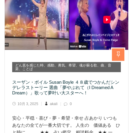
どん底を感じた時、感動、勇気、希望、魂が蘇る歌、曲、音
楽、ことば
スーザン・ボイル Susan Boyle ４８歳でつかんだシン
デレラストーリー 選曲「夢やぶれて（I Dreamed A
Dream）」歌って夢叶い大スターへ！
10月 3, 2025
akali
0
安心・平穏・喜び・夢・希望・幸せ 占あかり いつも
あなたの全てが一番大切です。 人生の 価値ある ひ
と時に、、、 ★★ 占い鑑定 相談料金 ★★ 一