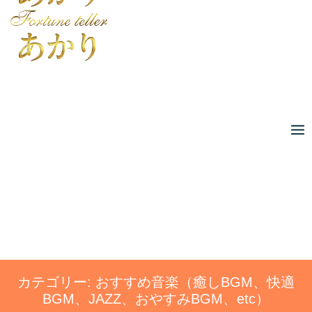
Skip
to
content
カテゴリー:
おすすめ音楽（癒しBGM、快適
BGM、JAZZ、おやすみBGM、etc）