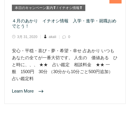
本日のキャンペーン案内❣ / イチオシ情報❣
４月のあかり イチオシ情報 入学・進学・就職おめ
でとう！
3月 31, 2020
akali
0
安心・平穏・喜び・夢・希望・幸せ 占あかり いつも
あなたの全てが一番大切です。 人生の 価値ある ひ
と時に、、、 ★★ 占い鑑定 相談料金 ★★ 一
般 1500円 30分 （30分から10分ごと500円追加）
占い鑑定料
Learn More