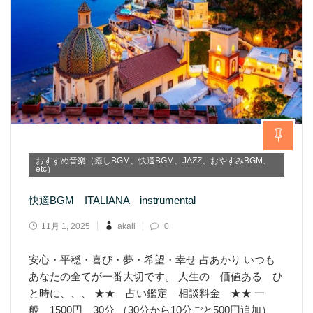
おすすめ音楽（癒しBGM、快適BGM、JAZZ、おやすみBGM、
etc）
快適BGM ITALIANA instrumental
11月 1, 2025
akali
0
安心・平穏・喜び・夢・希望・幸せ 占あかり いつも
あなたの全てが一番大切です。 人生の 価値ある ひ
と時に、、、 ★★ 占い鑑定 相談料金 ★★ 一
般 1500円 30分 （30分から10分ごと500円追加）