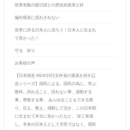
世界有数の親日国との歴史的真実と絆
偏向報道に惑わされない
世界に誇る日本人に戻ろう！日本人に生まれ
て良かった！
守る 祈り
お客様の声
【日本国史 R6/4/19日文科省の通過を祝す記
念シリーズ】国民による、国民の為に、学ぶ
教科。誇れること、誇れない事、感動する
事、尊敬する事、 あらゆることをできる限
り、伝え、教え、感動して頂き、この日本国
に生まれて本当に良かったなと、 深く実感
し、本来の日本人として市民ではなく、国民