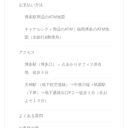
お支払い方法
博多駅周辺のATM地図
キャナルシティ周辺のATM｜福岡博多のATM地
図（全銀行&郵便局）
アクセス
博多駅（博多口）→ 占あかりオフィス所在
地 徒歩５分
天神駅 （地下鉄空港線）⇒中洲川端⇒祇園駅
（下車）⇒地下通路出口P２⇒徒歩１分（全お
よそ１３分）
よくある質問
お客様の声