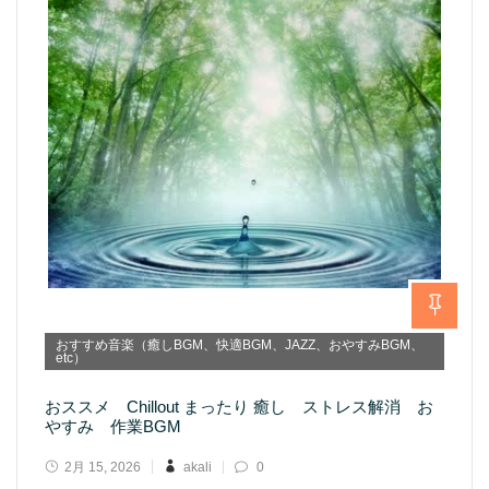
おすすめ音楽（癒しBGM、快適BGM、JAZZ、おやすみBGM、
etc）
おススメ Chillout まったり 癒し ストレス解消 お
やすみ 作業BGM
2月 15, 2026
akali
0