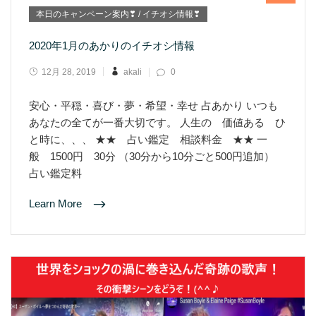
本日のキャンペーン案内❣ / イチオシ情報❣
2020年1月のあかりのイチオシ情報
12月 28, 2019
akali
0
安心・平穏・喜び・夢・希望・幸せ 占あかり いつも
あなたの全てが一番大切です。 人生の 価値ある ひ
と時に、、、 ★★ 占い鑑定 相談料金 ★★ 一
般 1500円 30分 （30分から10分ごと500円追加）
占い鑑定料
Learn More