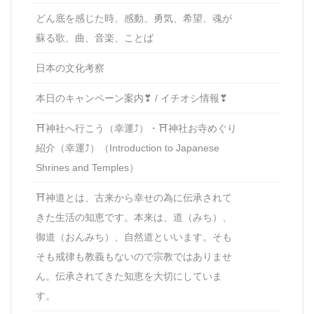
どん底を感じた時、感動、勇気、希望、魂が
蘇る歌、曲、音楽、ことば
日本の文化考察
本日のキャンペーン案内❣ / イチオシ情報❣
⛩神社へ行こう（幸運⤴）・⛩神社お寺めぐり
紹介（幸運⤴）（Introduction to Japanese
Shrines and Temples）
⛩神道とは、古来から幸せの為に伝承されて
きた生活の知恵です。本来は、道（みち）、
御道（おんみち）、自然道といいます。そも
そも戒律も教義もないので宗教ではありませ
ん。伝承されてきた知恵を大切にしていま
す。