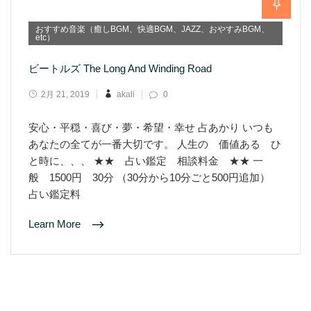
おすすめ音楽（癒しBGM、快適BGM、JAZZ、おやすみBGM、
etc）
ビートルズ The Long And Winding Road
2月 21, 2019
akali
0
安心・平穏・喜び・夢・希望・幸せ 占あかり いつも
あなたの全てが一番大切です。 人生の 価値ある ひ
と時に、、、 ★★ 占い鑑定 相談料金 ★★ 一
般 1500円 30分 （30分から10分ごと500円追加）
占い鑑定料
Learn More