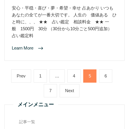
安心・平穏・喜び・夢・希望・幸せ 占あかり いつも
あなたの全てが一番大切です。 人生の 価値ある ひ
と時に、、、 ★★ 占い鑑定 相談料金 ★★ 一
般 1500円 30分 （30分から10分ごと500円追加）
占い鑑定料
Learn More
投
Previous
Page
Page
Page
Page
Prev
1
…
4
5
6
稿
ナ
page
ビ
Page
Next
7
Next
ゲ
page
ー
シ
メインメニュー
ョ
ン
記事一覧