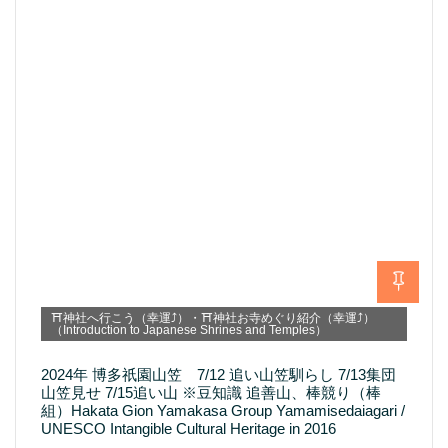
⛩神社へ行こう（幸運⤴）・⛩神社お寺めぐり紹介（幸運⤴）
（Introduction to Japanese Shrines and Temples）
2024年 博多祇園山笠 7/12 追い山笠馴らし 7/13集団
山笠見せ 7/15追い山 ※豆知識 追善山、棒競り（棒
組）Hakata Gion Yamakasa Group Yamamisedaiagari /
UNESCO Intangible Cultural Heritage in 2016