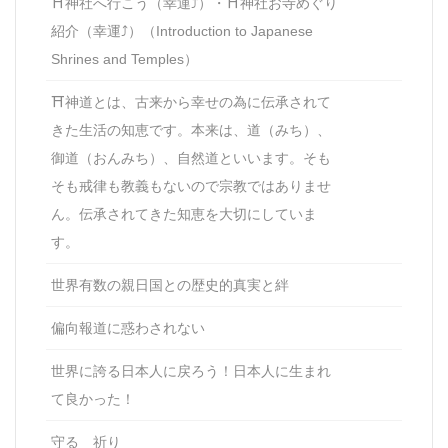
⛩神社へ行こう（幸運⤴）・⛩神社お寺めぐり
紹介（幸運⤴）（Introduction to Japanese
Shrines and Temples）
⛩神道とは、古来から幸せの為に伝承されて
きた生活の知恵です。本来は、道（みち）、
御道（おんみち）、自然道といいます。そも
そも戒律も教義もないので宗教ではありませ
ん。伝承されてきた知恵を大切にしていま
す。
世界有数の親日国との歴史的真実と絆
偏向報道に惑わされない
世界に誇る日本人に戻ろう！日本人に生まれ
て良かった！
守る 祈り