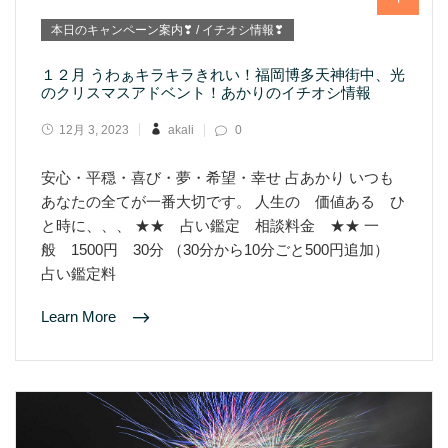
本日のキャンペーン案内❣ / イチオシ情報❣
１２月 うわぁキラキラきれい！福岡博多天神街中、光
のクリスマスアドベント！あかりのイチオシ情報
12月 3, 2023
akali
0
安心・平穏・喜び・夢・希望・幸せ 占あかり いつも
あなたの全てが一番大切です。 人生の 価値ある ひ
と時に、、、 ★★ 占い鑑定 相談料金 ★★ 一
般 1500円 30分 （30分から10分ごと500円追加）
占い鑑定料
Learn More