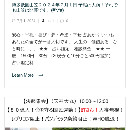
博多祇園山笠２０２４年７月１日 予報は大雨！それで
も山笠は開幕です。(#^.^#)
7月 1, 2024
akali
0
安心・平穏・喜び・夢・希望・幸せ 占あかり いつも
あなたの全てが一番大切です。 人生の 価値ある ひ
と時に、、、 ★★ 占い鑑定 相談料金 ★★ 一
般 1500円 30分 （30分から10分ごと500円追加）
占い鑑定料
Learn More