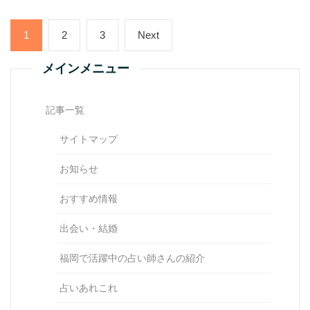
投
Page
Page
Page
Next
1
2
3
Next
稿
ナ
page
ビ
メインメニュー
ゲ
ー
シ
記事一覧
ョ
ン
サイトマップ
お知らせ
おすすめ情報
出会い・結婚
福岡で活躍中の占い師さんの紹介
占いあれこれ