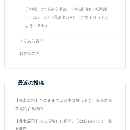
天神駅 （地下鉄空港線）⇒中洲川端⇒祇園駅
（下車）⇒地下通路出口P２⇒徒歩１分（全お
よそ１３分）
よくある質問
お客様の声
最近の投稿
【養老孟司】このままでは日本は壊れます。私が本気
で危惧する理由
【養老孟司】人に期待した瞬間、心は自由を失う | 養
老孟司