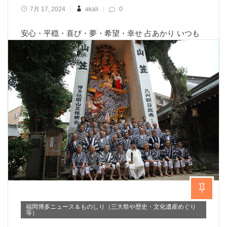
7月 17, 2024
akali
0
安心・平穏・喜び・夢・希望・幸せ 占あかり いつも
あなたの全てが一番大切です。 人生の 価値ある ひ
と時に、、、 ★★ 占い鑑定 相談料金 ★★ 一
般 1500円 30分 （30分から10分ごと500円追加）
占い鑑定料
Learn More
福岡博多ニュース＆ものしり（三大祭や歴史・文化遺産めぐり
等）