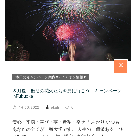
本日のキャンペーン案内❣ / イチオシ情報❣
８月夏 復活の花火たちを見に行こう キャンペーン
inFukuoka
7月 30, 2022
akali
0
安心・平穏・喜び・夢・希望・幸せ 占あかり いつも
あなたの全てが一番大切です。 人生の 価値ある ひ