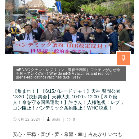
mRNAワクチン・レプリコン（遺伝子増殖）ワクチンがなぜ命
を奪っていくのか？Why do mRNA vaccines and replicon
(gene-replicating) vaccines take lives?
【集まれ！】【6/15パレードデモ！】天神 警固公園
13:30【決起集会】天神大丸 10:00～12:00【８０億
人！命を守る国民運動！】許さん！人権無視！レプリ
コン阻止！パンデミック条約阻止！WHO脱退！
6月 12, 2024
akali
0
安心・平穏・喜び・夢・希望・幸せ 占あかり いつも