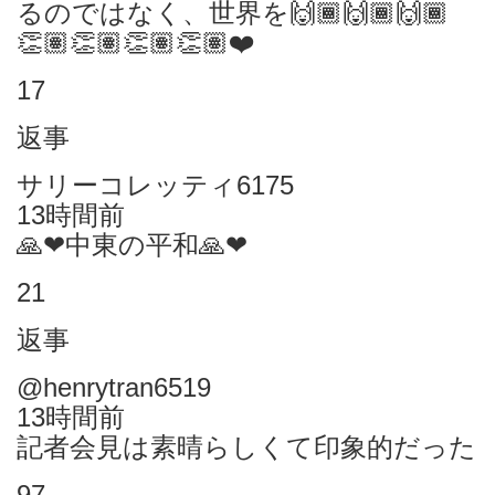
るのではなく、世界を🙌🏾🙌🏾🙌🏾
👏🏽👏🏽👏🏽👏🏽❤️
17
返事
サリーコレッティ6175
13時間前
🙏❤中東の平和🙏❤
21
返事
@henrytran6519
13時間前
記者会見は素晴らしくて印象的だった
97