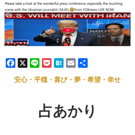
F
X
Li
P
H
E
共
a
n
o
at
m
有
安心・平穏・喜び・夢・希望・幸せ
c
e
ck
e
ail
e
et
n
b
a
占あかり
o
o
k