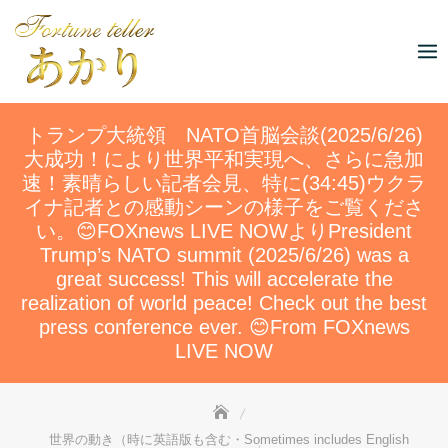
Skip
to
content
トランプ大統領 NATO首脳会談(2025/6/26)
大成功！により世界平和実現へ、さらに急加
速！素晴らしい記者会見、特に(34:45)ウクラ
イナ記者との感動シーンの様子をご覧くださ
い。😊FOXnews LIVE NOWよりPresident
Trump’s NATO summit (2025/6/26) was a
great success! This will accelerate the
realization of world peace! Check out the best
press conference ever. 😊From FOXnews
LIVE NOW
世界の動き（時に英語版も含む・Sometimes includes English