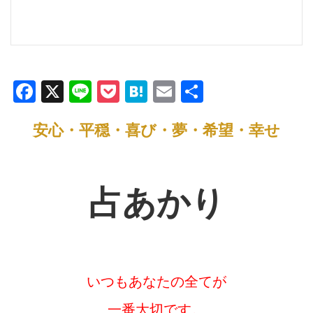
F
X
Li
P
H
E
共
a
n
o
at
m
有
安心・平穏・喜び・夢・希望・幸せ
c
e
ck
e
ail
e
et
n
b
a
占あかり
o
o
k
いつもあなたの全てが
一番大切です。