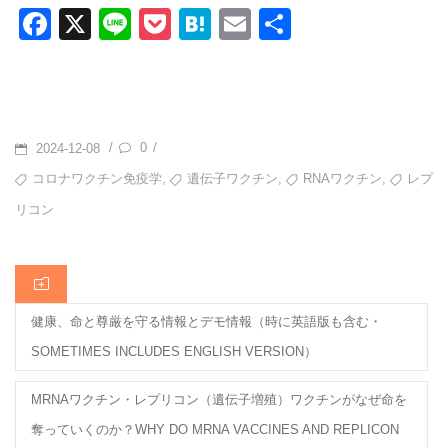
F
X
Li
P
H
E
共
a
n
o
at
m
有
c
e
ck
e
ail
e
et
n
b
a
POSTED
0
/
/
2024-12-08
o
ON
TAGS
,
,
,
コロナワクチン免疫学
遺伝子ワクチン
RNAワクチン
レプ
o
リコン
k
CATEGORIES
健康、命と尊厳を守る情報とデモ情報（時に英語版も含む・
SOMETIMES INCLUDES ENGLISH VERSION）
MRNAワクチン・レプリコン（遺伝子増殖）ワクチンがなぜ命を
奪っていくのか？WHY DO MRNA VACCINES AND REPLICON