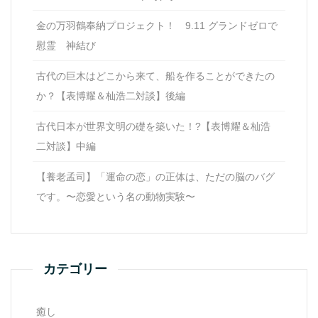
金の万羽鶴奉納プロジェクト！ 9.11 グランドゼロで
慰霊 神結び
古代の巨木はどこから来て、船を作ることができたの
か？【表博耀＆杣浩二対談】後編
古代日本が世界文明の礎を築いた！?【表博耀＆杣浩
二対談】中編
【養老孟司】「運命の恋」の正体は、ただの脳のバグ
です。〜恋愛という名の動物実験〜
カテゴリー
癒し