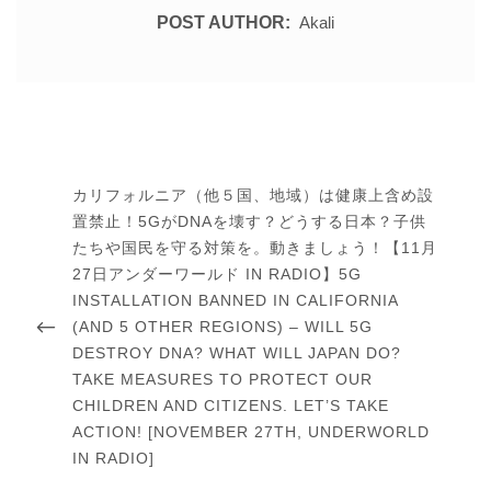
POST AUTHOR:
Akali
投
稿
PREVIOUS
カリフォルニア（他５国、地域）は健康上含め設
ナ
ビ
POST
置禁止！5GがDNAを壊す？どうする日本？子供
ゲ
たちや国民を守る対策を。動きましょう！【11月
ー
27日アンダーワールド IN RADIO】5G
シ
ョ
INSTALLATION BANNED IN CALIFORNIA
ン
(AND 5 OTHER REGIONS) – WILL 5G
DESTROY DNA? WHAT WILL JAPAN DO?
TAKE MEASURES TO PROTECT OUR
CHILDREN AND CITIZENS. LET’S TAKE
ACTION! [NOVEMBER 27TH, UNDERWORLD
IN RADIO]