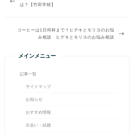
ビ
POST
は？【竹田学校】
ゲ
ー
シ
ョ
NEXT
ン
コーヒーは1日何杯まで？ヒデキとモリヨのお悩
POST
み相談 ヒデキとモリヨのお悩み相談
メインメニュー
記事一覧
サイトマップ
お知らせ
おすすめ情報
出会い・結婚