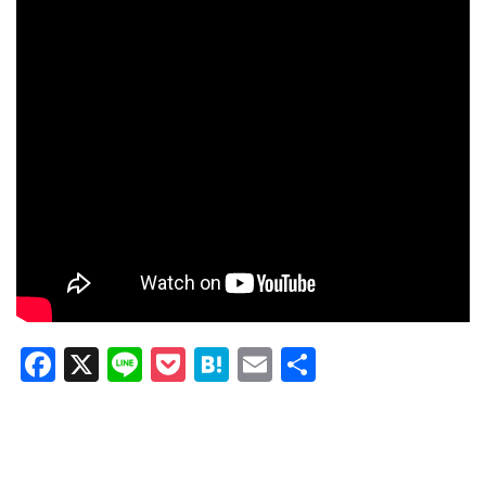
F
X
Li
P
H
E
共
a
n
o
at
m
有
c
e
ck
e
ail
e
et
n