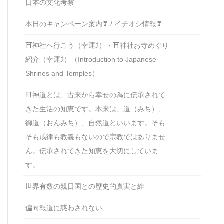
日本の文化考察
本日のキャンペーン案内❣ / イチオシ情報❣
⛩神社へ行こう（幸運⤴）・⛩神社お寺めぐり
紹介（幸運⤴）（Introduction to Japanese
Shrines and Temples）
⛩神道とは、古来から幸せの為に伝承されて
きた生活の知恵です。本来は、道（みち）、
御道（おんみち）、自然道といいます。そも
そも戒律も教義もないので宗教ではありませ
ん。伝承されてきた知恵を大切にしていま
す。
世界有数の親日国との歴史的真実と絆
偏向報道に惑わされない