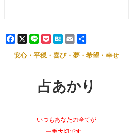
F
X
Li
P
H
E
共
a
n
o
at
m
有
安心・平穏・喜び・夢・希望・幸せ
c
e
ck
e
ail
e
et
n
b
a
占あかり
o
o
k
いつもあなたの全てが
一番大切です。