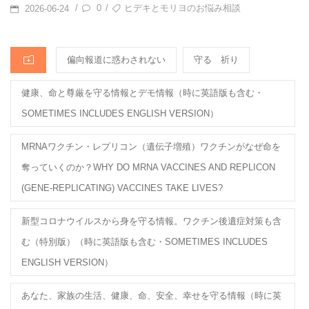
b
a
POSTED
TAGS
0
ヒデキとモリヨのお悩み相談
/
/
2026-06-24
o
ON
o
CATEGORIES
偏向報道に惑わされない
守る 祈り
k
健康、命と尊厳を守る情報とデモ情報（時に英語版も含む・
SOMETIMES INCLUDES ENGLISH VERSION）
MRNAワクチン・レプリコン（遺伝子増殖）ワクチンがなぜ命を
奪っていくのか？WHY DO MRNA VACCINES AND REPLICON
(GENE-REPLICATING) VACCINES TAKE LIVES?
新型コロナウイルスから身を守る情報。ワクチン後遺症対策も含
む（特別版）（時に英語版も含む・SOMETIMES INCLUDES
ENGLISH VERSION）
あなた、家族の生活、健康、命、安全、幸せを守る情報（時に英