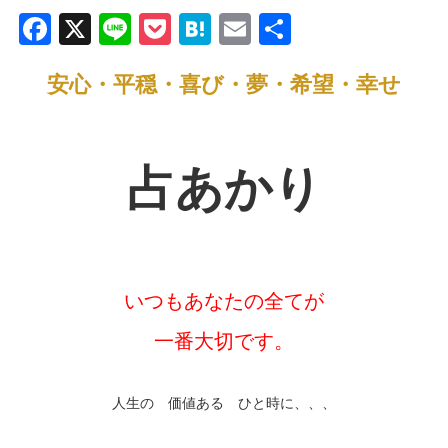
F
X
Li
P
H
E
共
a
n
o
at
m
有
安心・平穏・喜び・夢・希望・幸せ
c
e
ck
e
ail
e
et
n
b
a
占あかり
o
o
k
いつもあなたの全てが
一番大切です。
人生の 価値ある ひと時に、、、