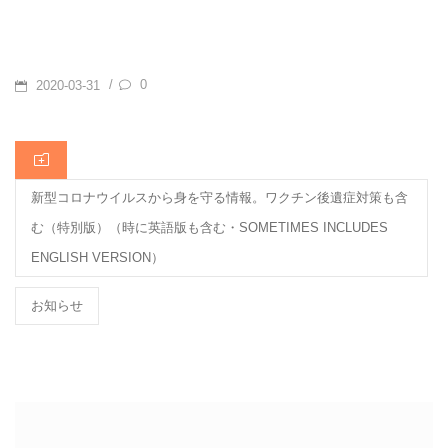
c
e
ck
e
ail
e
et
n
b
a
POSTED
0
/
2020-03-31
o
ON
o
CATEGORIES
k
新型コロナウイルスから身を守る情報。ワクチン後遺症対策も含
む（特別版）（時に英語版も含む・SOMETIMES INCLUDES
ENGLISH VERSION）
お知らせ