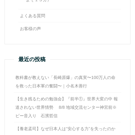
よくある質問
お客様の声
最近の投稿
教科書が教えない「長崎原爆」の真実〜100万人の命
を救った日本軍の奮闘〜｜小名木善行
【生き残るための勉強会】『前半①』世界大変の中 報
道されない世界情勢 8/8 地域交流センター神宮前※
ピー音入り 石濱哲信
【養老孟司】なぜ日本人は“安心する力”を失ったのか