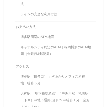
法
ラインの安全な利用方法
お支払い方法
博多駅周辺のATM地図
キャナルシティ周辺のATM｜福岡博多のATM地
図（全銀行&郵便局）
アクセス
博多駅（博多口）→ 占あかりオフィス所在
地 徒歩５分
天神駅 （地下鉄空港線）⇒中洲川端⇒祇園駅
（下車）⇒地下通路出口P２⇒徒歩１分（全お
よそ１３分）