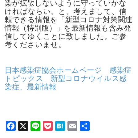
染が拡散しないように守っていかな
ければならい。と、考えまして、信
頼できる情報を「新型コロナ対策関連
情報（特別版）」を最新情報も含み発
信してゆくことに致しました。ご参
考くださいませ。
日本感染症協会ホームページ 感染症
トピックス
新型コロナウイルス感
染症、最新情報
F
X
Li
P
H
E
共
a
n
o
at
m
有