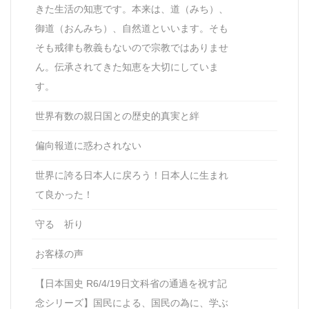
きた生活の知恵です。本来は、道（みち）、
御道（おんみち）、自然道といいます。そも
そも戒律も教義もないので宗教ではありませ
ん。伝承されてきた知恵を大切にしていま
す。
世界有数の親日国との歴史的真実と絆
偏向報道に惑わされない
世界に誇る日本人に戻ろう！日本人に生まれ
て良かった！
守る 祈り
お客様の声
【日本国史 R6/4/19日文科省の通過を祝す記
念シリーズ】国民による、国民の為に、学ぶ