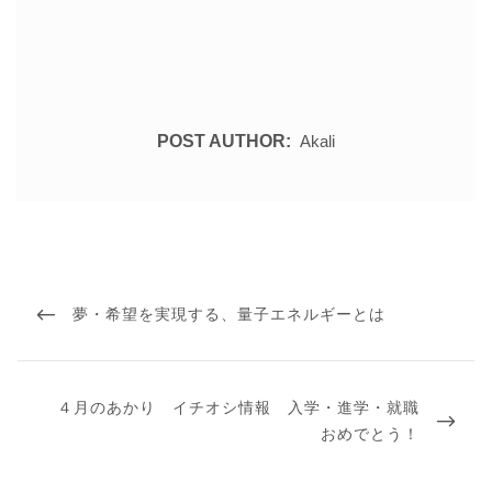
POST AUTHOR:
Akali
投
稿
PREVIOUS
夢・希望を実現する、量子エネルギーとは
ナ
ビ
POST
ゲ
ー
シ
NEXT
４月のあかり イチオシ情報 入学・進学・就職
ョ
POST
ン
おめでとう！