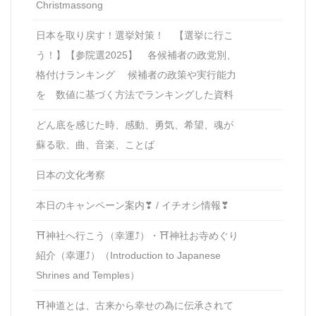
Christmassong
日本を取り戻す！選挙対策！ 【選挙に行こ
う！】【参院選2025】 各候補者の政党別、
格付けランキング 候補者の政策や実行能力
を 数値に基づく方法でランキングした資料
どん底を感じた時、感動、勇気、希望、魂が
蘇る歌、曲、音楽、ことば
日本の文化考察
本日のキャンペーン案内❣ / イチオシ情報❣
⛩神社へ行こう（幸運⤴）・⛩神社お寺めぐり
紹介（幸運⤴）（Introduction to Japanese
Shrines and Temples）
⛩神道とは、古来から幸せの為に伝承されて