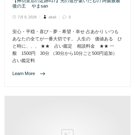
【神功皇后の足跡#17】光の道が繋いだもの 阿曇族最
後の王 やまsan
7月 9, 2026
akali
0
安心・平穏・喜び・夢・希望・幸せ 占あかり いつも
あなたの全てが一番大切です。 人生の 価値ある ひ
と時に、、、 ★★ 占い鑑定 相談料金 ★★ 一
般 1500円 30分 （30分から10分ごと500円追加）
占い鑑定料
Learn More