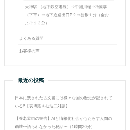
天神駅 （地下鉄空港線）⇒中洲川端⇒祇園駅
（下車）⇒地下通路出口P２⇒徒歩１分（全お
よそ１３分）
よくある質問
お客様の声
最近の投稿
日本に残された古文書には様々な国の歴史が記されて
いる⁉【表博耀＆杣浩二対談】
【養老孟司の警告】AIと情報化社会がもたらす人間の
崩壊〜語られなかった秘話〜（1時間20分）