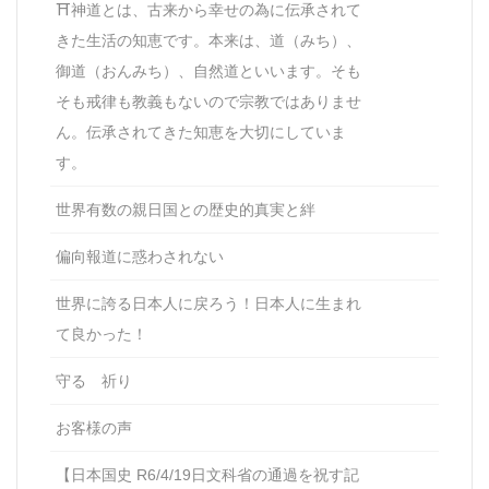
⛩神道とは、古来から幸せの為に伝承されて
きた生活の知恵です。本来は、道（みち）、
御道（おんみち）、自然道といいます。そも
そも戒律も教義もないので宗教ではありませ
ん。伝承されてきた知恵を大切にしていま
す。
世界有数の親日国との歴史的真実と絆
偏向報道に惑わされない
世界に誇る日本人に戻ろう！日本人に生まれ
て良かった！
守る 祈り
お客様の声
【日本国史 R6/4/19日文科省の通過を祝す記