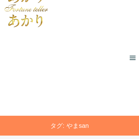
Skip
to
content
タグ:
やまsan