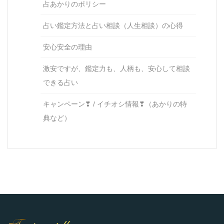
占あかりのポリシー
占い鑑定方法と占い相談（人生相談）の心得
安心安全の理由
激安ですが、鑑定力も、人柄も、安心して相談
できる占い
キャンペーン❣ / イチオシ情報❣（あかりの特
典など）