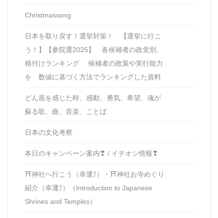
Christmassong
日本を取り戻す！選挙対策！ 【選挙に行こ
う！】【参院選2025】 各候補者の政党別、
格付けランキング 候補者の政策や実行能力
を 数値に基づく方法でランキングした資料
どん底を感じた時、感動、勇気、希望、魂が
蘇る歌、曲、音楽、ことば
日本の文化考察
本日のキャンペーン案内❣ / イチオシ情報❣
⛩神社へ行こう（幸運⤴）・⛩神社お寺めぐり
紹介（幸運⤴）（Introduction to Japanese
Shrines and Temples）