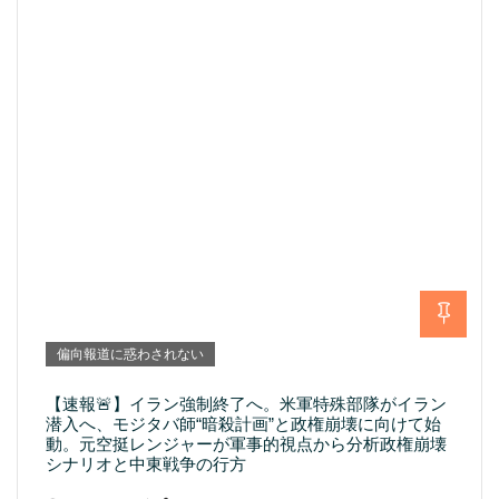
偏向報道に惑わされない
【速報🚨】イラン強制終了へ。米軍特殊部隊がイラン
潜入へ、モジタバ師“暗殺計画”と政権崩壊に向けて始
動。元空挺レンジャーが軍事的視点から分析政権崩壊
シナリオと中東戦争の行方