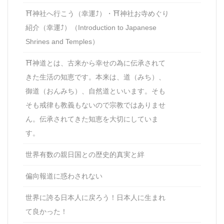
⛩神社へ行こう（幸運⤴）・⛩神社お寺めぐり
紹介（幸運⤴）（Introduction to Japanese
Shrines and Temples）
⛩神道とは、古来から幸せの為に伝承されて
きた生活の知恵です。本来は、道（みち）、
御道（おんみち）、自然道といいます。そも
そも戒律も教義もないので宗教ではありませ
ん。伝承されてきた知恵を大切にしていま
す。
世界有数の親日国との歴史的真実と絆
偏向報道に惑わされない
世界に誇る日本人に戻ろう！日本人に生まれ
て良かった！