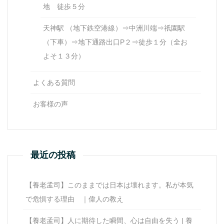
地 徒歩５分
天神駅 （地下鉄空港線）⇒中洲川端⇒祇園駅
（下車）⇒地下通路出口P２⇒徒歩１分（全お
よそ１３分）
よくある質問
お客様の声
最近の投稿
【養老孟司】このままでは日本は壊れます。私が本気
で危惧する理由 ｜偉人の教え
【養老孟司】人に期待した瞬間、心は自由を失う | 養