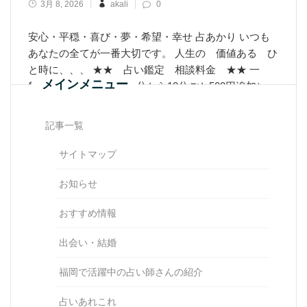
3月 8, 2026
akali
0
安心・平穏・喜び・夢・希望・幸せ 占あかり いつも
あなたの全てが一番大切です。 人生の 価値ある ひ
と時に、、、 ★★ 占い鑑定 相談料金 ★★ 一
メインメニュー
般 1500円 30分 （30分から10分ごと500円追加）
占い鑑定料
記事一覧
Learn More
サイトマップ
お知らせ
おすすめ情報
出会い・結婚
福岡で活躍中の占い師さんの紹介
占いあれこれ