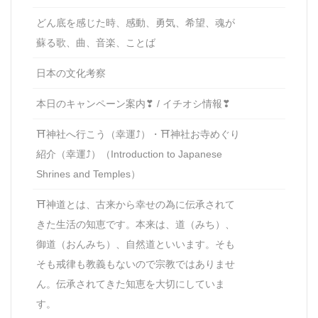
どん底を感じた時、感動、勇気、希望、魂が
蘇る歌、曲、音楽、ことば
日本の文化考察
本日のキャンペーン案内❣ / イチオシ情報❣
⛩神社へ行こう（幸運⤴）・⛩神社お寺めぐり
紹介（幸運⤴）（Introduction to Japanese
Shrines and Temples）
⛩神道とは、古来から幸せの為に伝承されて
きた生活の知恵です。本来は、道（みち）、
御道（おんみち）、自然道といいます。そも
そも戒律も教義もないので宗教ではありませ
ん。伝承されてきた知恵を大切にしていま
す。