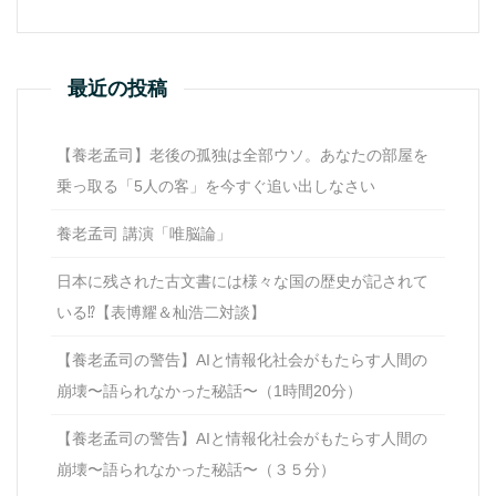
最近の投稿
【養老孟司】老後の孤独は全部ウソ。あなたの部屋を
乗っ取る「5人の客」を今すぐ追い出しなさい
養老孟司 講演「唯脳論」
日本に残された古文書には様々な国の歴史が記されて
いる⁉【表博耀＆杣浩二対談】
【養老孟司の警告】AIと情報化社会がもたらす人間の
崩壊〜語られなかった秘話〜（1時間20分）
【養老孟司の警告】AIと情報化社会がもたらす人間の
崩壊〜語られなかった秘話〜（３５分）