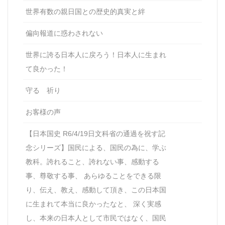
世界有数の親日国との歴史的真実と絆
偏向報道に惑わされない
世界に誇る日本人に戻ろう！日本人に生まれ
て良かった！
守る 祈り
お客様の声
【日本国史 R6/4/19日文科省の通過を祝す記
念シリーズ】国民による、国民の為に、学ぶ
教科。誇れること、誇れない事、感動する
事、尊敬する事、 あらゆることをできる限
り、伝え、教え、感動して頂き、この日本国
に生まれて本当に良かったなと、 深く実感
し、本来の日本人として市民ではなく、国民