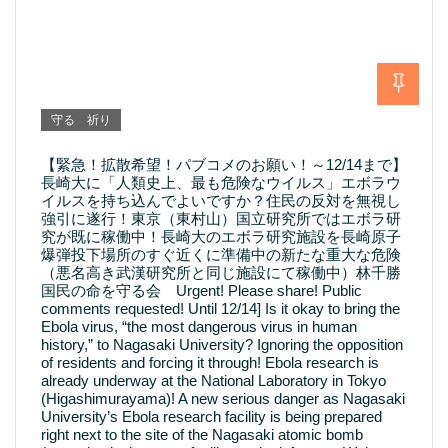
守る 祈り
【緊急！拡散希望！パブコメのお願い！～12/14まで】
長崎大に「人類史上、最も危険なウイルス」エボラウ
イルスを持ち込んでよいですか？住民の反対を無視し
強引に遂行！東京（東村山）国立研究所ではエボラ研
究が既に稼働中！長崎大のエボラ研究施設を長崎原子
爆弾投下場所のすぐ近くに準備中の新たな重大な危険
（悪名高き武漢研究所と同じ施設にて稼働中）林千勝
国民の命を守る会 Urgent! Please share! Public
comments requested! Until 12/14] Is it okay to bring the
Ebola virus, “the most dangerous virus in human
history,” to Nagasaki University? Ignoring the opposition
of residents and forcing it through! Ebola research is
already underway at the National Laboratory in Tokyo
(Higashimurayama)! A new serious danger as Nagasaki
University’s Ebola research facility is being prepared
right next to the site of the Nagasaki atomic bomb