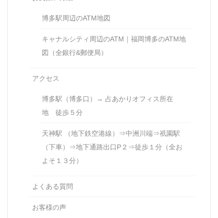
博多駅周辺のATM地図
キャナルシティ周辺のATM｜福岡博多のATM地
図（全銀行&郵便局）
アクセス
博多駅（博多口）→ 占あかりオフィス所在
地 徒歩５分
天神駅 （地下鉄空港線）⇒中洲川端⇒祇園駅
（下車）⇒地下通路出口P２⇒徒歩１分（全お
よそ１３分）
よくある質問
お客様の声