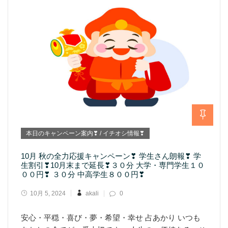
本日のキャンペーン案内❣ / イチオシ情報❣
10月 秋の全力応援キャンペーン❣ 学生さん朗報❣ 学
生割引❣10月末まで延長❣３０分 大学・専門学生１０
００円❣ ３０分 中高学生８００円❣
10月 5, 2024
akali
0
安心・平穏・喜び・夢・希望・幸せ 占あかり いつも