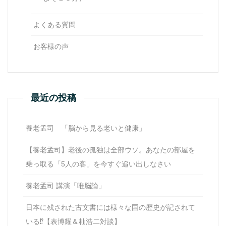
よくある質問
お客様の声
最近の投稿
養老孟司 「脳から見る老いと健康」
【養老孟司】老後の孤独は全部ウソ。あなたの部屋を
乗っ取る「5人の客」を今すぐ追い出しなさい
養老孟司 講演「唯脳論」
日本に残された古文書には様々な国の歴史が記されて
いる⁉【表博耀＆杣浩二対談】