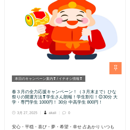
本日のキャンペーン案内❣ / イチオシ情報❣
春３月の全力応援キャンペーン！（３月末まで）ひな
祭りの開運方法❣学生さん朗報！学生割引！😊30分 大
学・専門学生 1000円！ 30分 中高学生 800円！
3月 27, 2025
akali
0
安心・平穏・喜び・夢・希望・幸せ 占あかり いつも