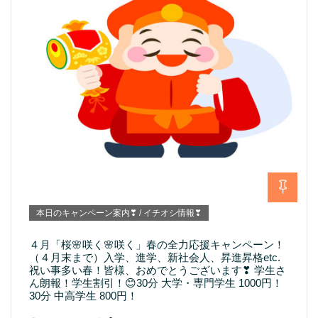
本日のキャンペーン案内❣ / イチオシ情報❣
４月「桜🌸咲く🌸咲く」春の全力応援キャンペーン！
（４月末まで）入学、進学、新社会人、昇進昇格etc.
祝い事多い春！皆様、おめでとうございます❣ 学生さ
ん朗報！学生割引！😊30分 大学・専門学生 1000円！
30分 中高学生 800円！