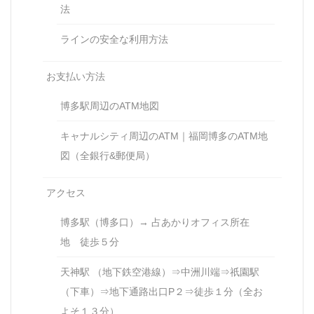
法
ラインの安全な利用方法
お支払い方法
博多駅周辺のATM地図
キャナルシティ周辺のATM｜福岡博多のATM地
図（全銀行&郵便局）
アクセス
博多駅（博多口）→ 占あかりオフィス所在
地 徒歩５分
天神駅 （地下鉄空港線）⇒中洲川端⇒祇園駅
（下車）⇒地下通路出口P２⇒徒歩１分（全お
よそ１３分）