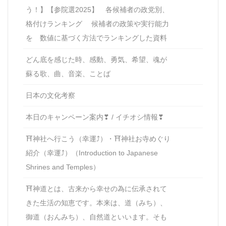
う！】【参院選2025】 各候補者の政党別、
格付けランキング 候補者の政策や実行能力
を 数値に基づく方法でランキングした資料
どん底を感じた時、感動、勇気、希望、魂が
蘇る歌、曲、音楽、ことば
日本の文化考察
本日のキャンペーン案内❣ / イチオシ情報❣
⛩神社へ行こう（幸運⤴）・⛩神社お寺めぐり
紹介（幸運⤴）（Introduction to Japanese
Shrines and Temples）
⛩神道とは、古来から幸せの為に伝承されて
きた生活の知恵です。本来は、道（みち）、
御道（おんみち）、自然道といいます。そも