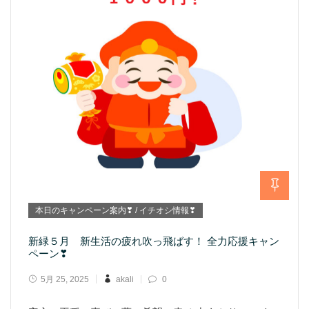
本日のキャンペーン案内❣ / イチオシ情報❣
新緑５月 新生活の疲れ吹っ飛ばす！ 全力応援キャン
ペーン❣
5月 25, 2025
akali
0