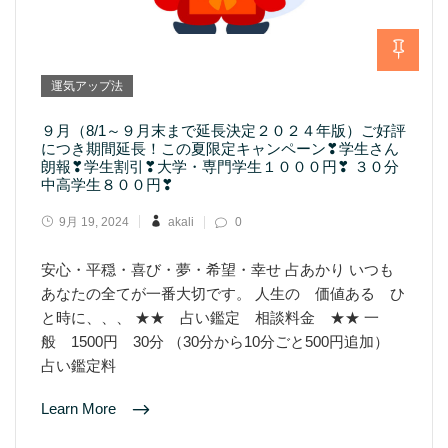
運気アップ法
９月（8/1～９月末まで延長決定２０２４年版）ご好評
につき期間延長！この夏限定キャンペーン❣学生さん
朗報❣学生割引❣大学・専門学生１０００円❣ ３０分
中高学生８００円❣
9月 19, 2024
akali
0
安心・平穏・喜び・夢・希望・幸せ 占あかり いつも
あなたの全てが一番大切です。 人生の 価値ある ひ
と時に、、、 ★★ 占い鑑定 相談料金 ★★ 一
般 1500円 30分 （30分から10分ごと500円追加）
占い鑑定料
Learn More