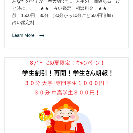
あなたの全てが一番大切です。 人生の 価値ある ひ
と時に、、、 ★★ 占い鑑定 相談料金 ★★ 一
般 1500円 30分 （30分から10分ごと500円追加）
占い鑑定料
Learn More