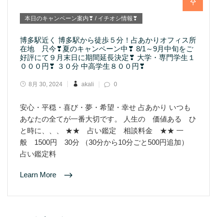
本日のキャンペーン案内❣ / イチオシ情報❣
博多駅近く 博多駅から徒歩５分！占あかりオフィス所
在地 只今❣夏のキャンペーン中❣ 8/1～9月中旬をご
好評にて９月末日に期間延長決定❣ 大学・専門学生１
０００円❣ ３０分 中高学生８００円❣
8月 30, 2024
akali
0
安心・平穏・喜び・夢・希望・幸せ 占あかり いつも
あなたの全てが一番大切です。 人生の 価値ある ひ
と時に、、、 ★★ 占い鑑定 相談料金 ★★ 一
般 1500円 30分 （30分から10分ごと500円追加）
占い鑑定料
Learn More