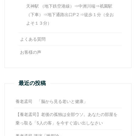
天神駅 （地下鉄空港線）⇒中洲川端⇒祇園駅
（下車）⇒地下通路出口P２⇒徒歩１分（全お
よそ１３分）
よくある質問
お客様の声
最近の投稿
養老孟司 「脳から見る老いと健康」
【養老孟司】老後の孤独は全部ウソ。あなたの部屋を
乗っ取る「5人の客」を今すぐ追い出しなさい