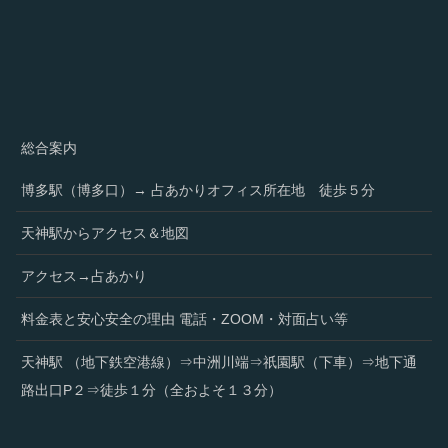
総合案内
博多駅（博多口）→ 占あかりオフィス所在地 徒歩５分
天神駅からアクセス＆地図
アクセス→占あかり
料金表と安心安全の理由 電話・ZOOM・対面占い等
天神駅 （地下鉄空港線）⇒中洲川端⇒祇園駅（下車）⇒地下通
路出口P２⇒徒歩１分（全およそ１３分）