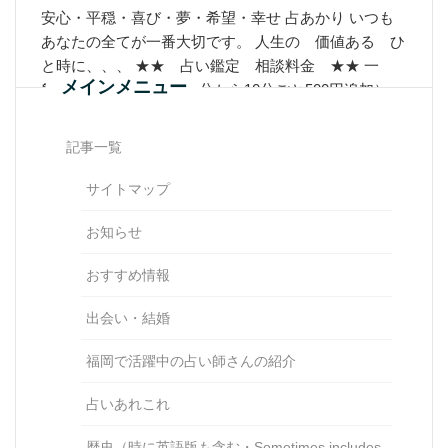
安心・平穏・喜び・夢・希望・幸せ 占あかり いつも
あなたの全てが一番大切です。 人生の 価値ある ひ
と時に、、、 ★★ 占い鑑定 相談料金 ★★ 一
メインメニュー
般 1500円 30分 （30分から10分ごと500円追加）
占い鑑定料
記事一覧
Learn More
サイトマップ
お知らせ
おすすめ情報
出会い・結婚
福岡で活躍中の占い師さんの紹介
占いあれこれ
歴史（時に英語版も含む・Sometimes includes