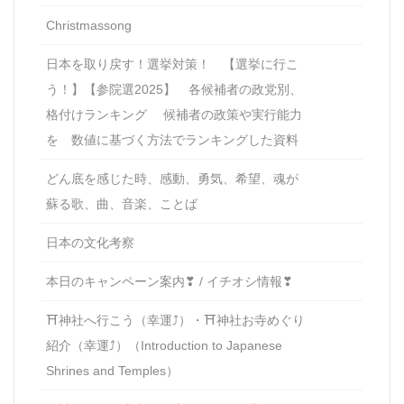
Christmassong
日本を取り戻す！選挙対策！ 【選挙に行こ
う！】【参院選2025】 各候補者の政党別、
格付けランキング 候補者の政策や実行能力
を 数値に基づく方法でランキングした資料
どん底を感じた時、感動、勇気、希望、魂が
蘇る歌、曲、音楽、ことば
日本の文化考察
本日のキャンペーン案内❣ / イチオシ情報❣
⛩神社へ行こう（幸運⤴）・⛩神社お寺めぐり
紹介（幸運⤴）（Introduction to Japanese
Shrines and Temples）