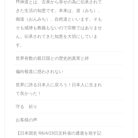
⛩神道とは、古来から幸せの為に伝承されて
きた生活の知恵です。本来は、道（みち）、
御道（おんみち）、自然道といいます。そも
そも戒律も教義もないので宗教ではありませ
ん。伝承されてきた知恵を大切にしていま
す。
世界有数の親日国との歴史的真実と絆
偏向報道に惑わされない
世界に誇る日本人に戻ろう！日本人に生まれ
て良かった！
守る 祈り
お客様の声
【日本国史 R6/4/19日文科省の通過を祝す記