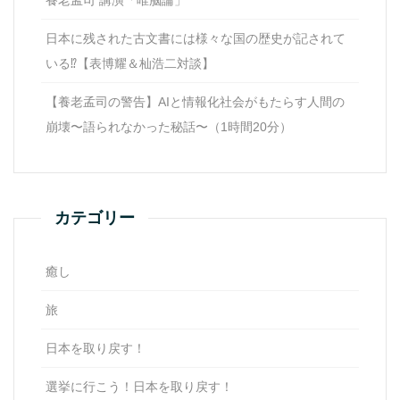
養老孟司 講演「唯脳論」
日本に残された古文書には様々な国の歴史が記されて
いる⁉【表博耀＆杣浩二対談】
【養老孟司の警告】AIと情報化社会がもたらす人間の
崩壊〜語られなかった秘話〜（1時間20分）
カテゴリー
癒し
旅
日本を取り戻す！
選挙に行こう！日本を取り戻す！