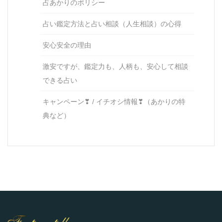
占あかりのポリシー
占い鑑定方法と占い相談（人生相談）の心得
安心安全の理由
激安ですが、鑑定力も、人柄も、安心して相談
できる占い
キャンペーン❣ / イチオシ情報❣（あかりの特
典など）