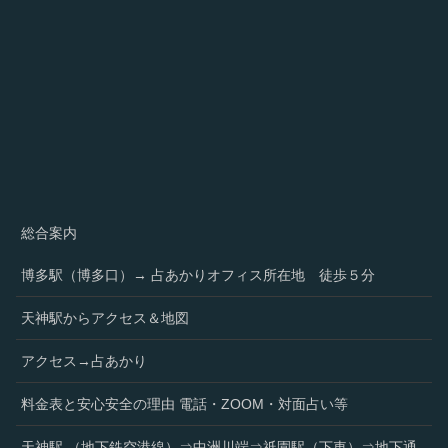
総合案内
博多駅（博多口）→ 占あかりオフィス所在地 徒歩５分
天神駅からアクセス＆地図
アクセス→占あかり
料金表と安心安全の理由 電話・ZOOM・対面占い等
天神駅 （地下鉄空港線）⇒中洲川端⇒祇園駅（下車）⇒地下通