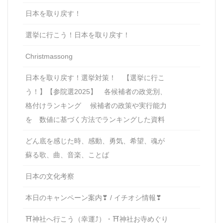
日本を取り戻す！
選挙に行こう！日本を取り戻す！
Christmassong
日本を取り戻す！選挙対策！ 【選挙に行こ
う！】【参院選2025】 各候補者の政党別、
格付けランキング 候補者の政策や実行能力
を 数値に基づく方法でランキングした資料
どん底を感じた時、感動、勇気、希望、魂が
蘇る歌、曲、音楽、ことば
日本の文化考察
本日のキャンペーン案内❣ / イチオシ情報❣
⛩神社へ行こう（幸運⤴）・⛩神社お寺めぐり