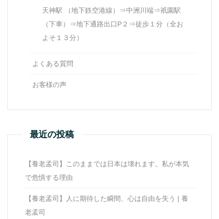
天神駅 （地下鉄空港線）⇒中洲川端⇒祇園駅
（下車）⇒地下通路出口P２⇒徒歩１分（全お
よそ１３分）
よくある質問
お客様の声
最近の投稿
【養老孟司】このままでは日本は壊れます。私が本気
で危惧する理由
【養老孟司】人に期待した瞬間、心は自由を失う | 養
老孟司