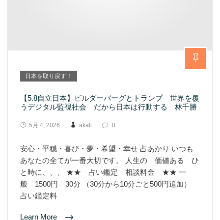
日本を取り戻す！
【5.8自立日本】ビルダーバーグとトランプ 世界を覆
うデジタル監視社会 だから日本は行動する 林千勝
5月 4, 2026
akali
0
安心・平穏・喜び・夢・希望・幸せ 占あかり いつも
あなたの全てが一番大切です。 人生の 価値ある ひ
と時に、、、 ★★ 占い鑑定 相談料金 ★★ 一
般 1500円 30分 （30分から10分ごと500円追加）
占い鑑定料
Learn More