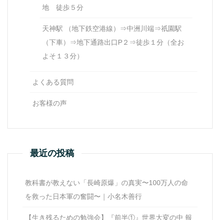
地 徒歩５分
天神駅 （地下鉄空港線）⇒中洲川端⇒祇園駅
（下車）⇒地下通路出口P２⇒徒歩１分（全お
よそ１３分）
よくある質問
お客様の声
最近の投稿
教科書が教えない「長崎原爆」の真実〜100万人の命
を救った日本軍の奮闘〜｜小名木善行
【生き残るための勉強会】『前半①』世界大変の中 報