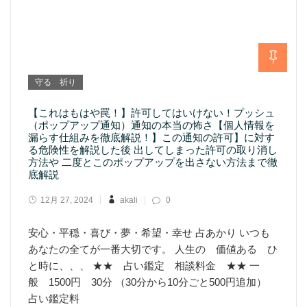
守る 祈り
【これはもはや罠！】許可してはいけない！プッシュ
（ポップアップ通知）通知の本当の怖さ【個人情報を
漏らす仕組みを徹底解説！】この通知の許可】に対す
る危険性を解説した後 出してしまった許可の取り消し
方法や 二度とこのポップアップを出さない方法まで徹
底解説
12月 27, 2024
akali
0
安心・平穏・喜び・夢・希望・幸せ 占あかり いつも
あなたの全てが一番大切です。 人生の 価値ある ひ
と時に、、、 ★★ 占い鑑定 相談料金 ★★ 一
般 1500円 30分 （30分から10分ごと500円追加）
占い鑑定料