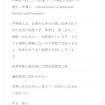
⛩神社へ行こう（幸運⤴）・⛩神社お寺めぐり
紹介（幸運⤴）（Introduction to Japanese
Shrines and Temples）
⛩神道とは、古来から幸せの為に伝承されて
きた生活の知恵です。本来は、道（みち）、
御道（おんみち）、自然道といいます。そも
そも戒律も教義もないので宗教ではありませ
ん。伝承されてきた知恵を大切にしていま
す。
世界有数の親日国との歴史的真実と絆
偏向報道に惑わされない
世界に誇る日本人に戻ろう！日本人に生まれ
て良かった！
守る 祈り