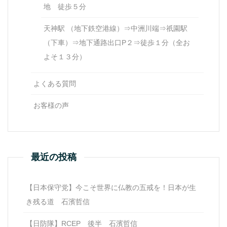
地 徒歩５分
天神駅 （地下鉄空港線）⇒中洲川端⇒祇園駅
（下車）⇒地下通路出口P２⇒徒歩１分（全お
よそ１３分）
よくある質問
お客様の声
最近の投稿
【日本保守党】今こそ世界に仏教の五戒を！日本が生
き残る道 石濱哲信
【日防隊】RCEP 後半 石濱哲信