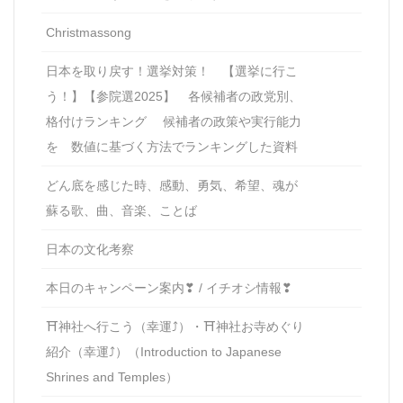
Christmassong
日本を取り戻す！選挙対策！ 【選挙に行こ
う！】【参院選2025】 各候補者の政党別、
格付けランキング 候補者の政策や実行能力
を 数値に基づく方法でランキングした資料
どん底を感じた時、感動、勇気、希望、魂が
蘇る歌、曲、音楽、ことば
日本の文化考察
本日のキャンペーン案内❣ / イチオシ情報❣
⛩神社へ行こう（幸運⤴）・⛩神社お寺めぐり
紹介（幸運⤴）（Introduction to Japanese
Shrines and Temples）