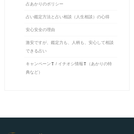
占あかりのポリシー
占い鑑定方法と占い相談（人生相談）の心得
安心安全の理由
激安ですが、鑑定力も、人柄も、安心して相談
できる占い
キャンペーン❣ / イチオシ情報❣（あかりの特
典など）