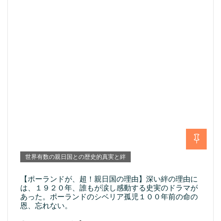
世界有数の親日国との歴史的真実と絆
【ポーランドが、超！親日国の理由】深い絆の理由に
は、１９２０年、誰もが涙し感動する史実のドラマが
あった。ポーランドのシベリア孤児１００年前の命の
恩、忘れない。