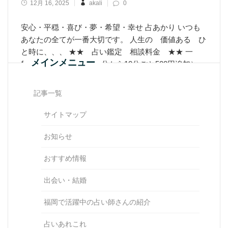
12月 16, 2025
akali
0
安心・平穏・喜び・夢・希望・幸せ 占あかり いつも
あなたの全てが一番大切です。 人生の 価値ある ひ
と時に、、、 ★★ 占い鑑定 相談料金 ★★ 一
メインメニュー
般 1500円 30分 （30分から10分ごと500円追加）
占い鑑定料
記事一覧
Learn More
サイトマップ
お知らせ
おすすめ情報
出会い・結婚
福岡で活躍中の占い師さんの紹介
占いあれこれ