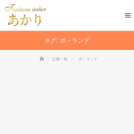
Skip
to
content
タグ:
ポ－ランド
記事一覧
ポ－ランド