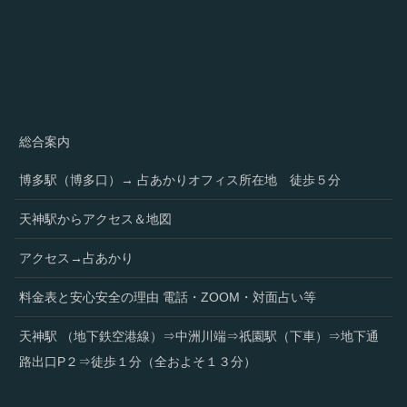
総合案内
博多駅（博多口）→ 占あかりオフィス所在地 徒歩５分
天神駅からアクセス＆地図
アクセス→占あかり
料金表と安心安全の理由 電話・ZOOM・対面占い等
天神駅 （地下鉄空港線）⇒中洲川端⇒祇園駅（下車）⇒地下通
路出口P２⇒徒歩１分（全およそ１３分）