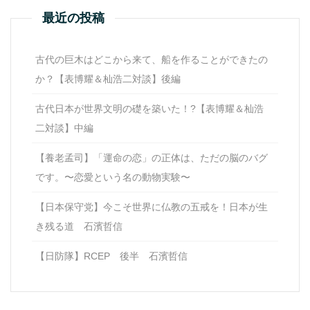
最近の投稿
古代の巨木はどこから来て、船を作ることができたの
か？【表博耀＆杣浩二対談】後編
古代日本が世界文明の礎を築いた！?【表博耀＆杣浩
二対談】中編
【養老孟司】「運命の恋」の正体は、ただの脳のバグ
です。〜恋愛という名の動物実験〜
【日本保守党】今こそ世界に仏教の五戒を！日本が生
き残る道 石濱哲信
【日防隊】RCEP 後半 石濱哲信