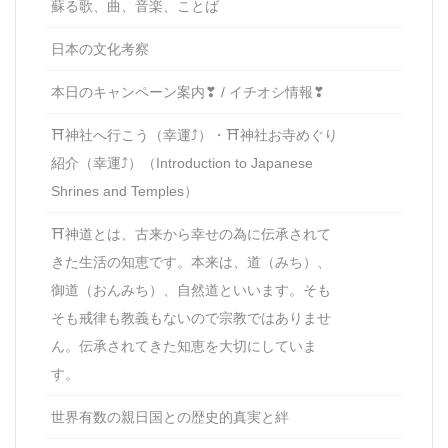
蘇る歌、曲、音楽、ことば
日本の文化考察
本日のキャンペーン案内❣ / イチオシ情報❣
⛩神社へ行こう（幸運⤴）・⛩神社お寺めぐり
紹介（幸運⤴）（Introduction to Japanese
Shrines and Temples）
⛩神道とは、古来から幸せの為に伝承されて
きた生活の知恵です。本来は、道（みち）、
御道（おんみち）、自然道といいます。そも
そも戒律も教義もないので宗教ではありませ
ん。伝承されてきた知恵を大切にしていま
す。
世界有数の親日国との歴史的真実と絆