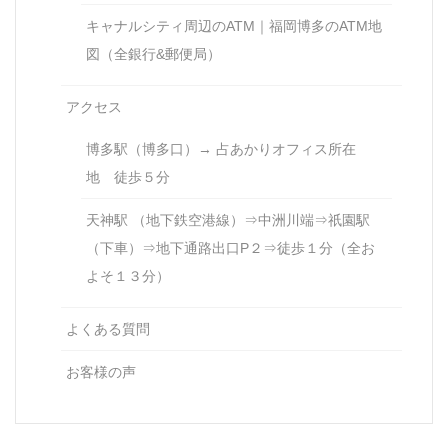
キャナルシティ周辺のATM｜福岡博多のATM地
図（全銀行&郵便局）
アクセス
博多駅（博多口）→ 占あかりオフィス所在
地 徒歩５分
天神駅 （地下鉄空港線）⇒中洲川端⇒祇園駅
（下車）⇒地下通路出口P２⇒徒歩１分（全お
よそ１３分）
よくある質問
お客様の声