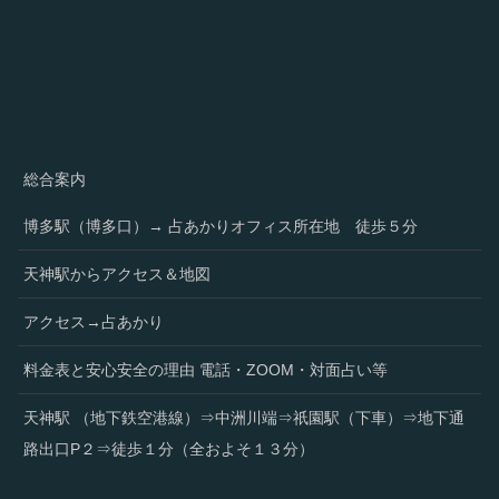
総合案内
博多駅（博多口）→ 占あかりオフィス所在地 徒歩５分
天神駅からアクセス＆地図
アクセス→占あかり
料金表と安心安全の理由 電話・ZOOM・対面占い等
天神駅 （地下鉄空港線）⇒中洲川端⇒祇園駅（下車）⇒地下通
路出口P２⇒徒歩１分（全およそ１３分）