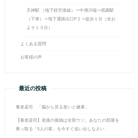
天神駅 （地下鉄空港線）⇒中洲川端⇒祇園駅
（下車）⇒地下通路出口P２⇒徒歩１分（全お
よそ１３分）
よくある質問
お客様の声
最近の投稿
養老孟司 「脳から見る老いと健康」
【養老孟司】老後の孤独は全部ウソ。あなたの部屋を
乗っ取る「5人の客」を今すぐ追い出しなさい