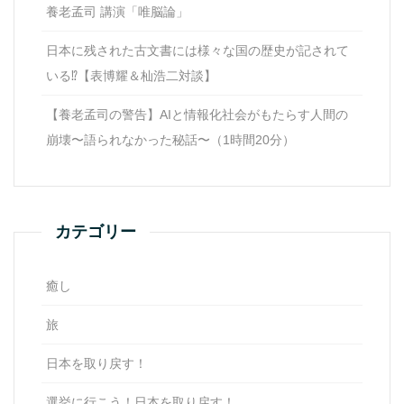
養老孟司 講演「唯脳論」
日本に残された古文書には様々な国の歴史が記されて
いる⁉【表博耀＆杣浩二対談】
【養老孟司の警告】AIと情報化社会がもたらす人間の
崩壊〜語られなかった秘話〜（1時間20分）
カテゴリー
癒し
旅
日本を取り戻す！
選挙に行こう！日本を取り戻す！