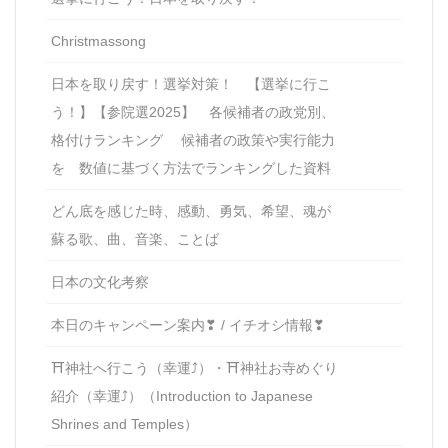
Christmassong
日本を取り戻す！選挙対策！ 【選挙に行こ
う！】【参院選2025】 各候補者の政党別、
格付けランキング 候補者の政策や実行能力
を 数値に基づく方法でランキングした資料
どん底を感じた時、感動、勇気、希望、魂が
蘇る歌、曲、音楽、ことば
日本の文化考察
本日のキャンペーン案内❣ / イチオシ情報❣
⛩神社へ行こう（幸運⤴）・⛩神社お寺めぐり
紹介（幸運⤴）（Introduction to Japanese
Shrines and Temples）