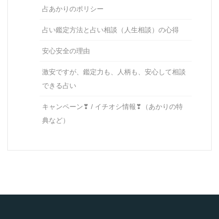
占あかりのポリシー
占い鑑定方法と占い相談（人生相談）の心得
安心安全の理由
激安ですが、鑑定力も、人柄も、安心して相談
できる占い
キャンペーン❣ / イチオシ情報❣（あかりの特
典など）