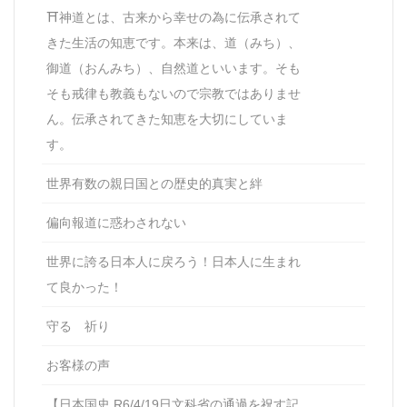
⛩神道とは、古来から幸せの為に伝承されて
きた生活の知恵です。本来は、道（みち）、
御道（おんみち）、自然道といいます。そも
そも戒律も教義もないので宗教ではありませ
ん。伝承されてきた知恵を大切にしていま
す。
世界有数の親日国との歴史的真実と絆
偏向報道に惑わされない
世界に誇る日本人に戻ろう！日本人に生まれ
て良かった！
守る 祈り
お客様の声
【日本国史 R6/4/19日文科省の通過を祝す記