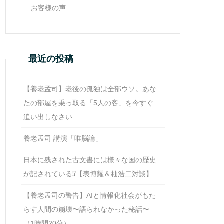
お客様の声
最近の投稿
【養老孟司】老後の孤独は全部ウソ。あな
たの部屋を乗っ取る「5人の客」を今すぐ
追い出しなさい
養老孟司 講演「唯脳論」
日本に残された古文書には様々な国の歴史
が記されている⁉【表博耀＆杣浩二対談】
【養老孟司の警告】AIと情報化社会がもた
らす人間の崩壊〜語られなかった秘話〜
（1時間20分）