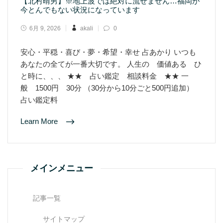
【北村晴男】※地上波では絶対に流せません…福岡が
今とんでもない状況になっています
6月 9, 2026
akali
0
安心・平穏・喜び・夢・希望・幸せ 占あかり いつも
あなたの全てが一番大切です。 人生の 価値ある ひ
と時に、、、 ★★ 占い鑑定 相談料金 ★★ 一
般 1500円 30分 （30分から10分ごと500円追加）
占い鑑定料
Learn More
メインメニュー
記事一覧
サイトマップ