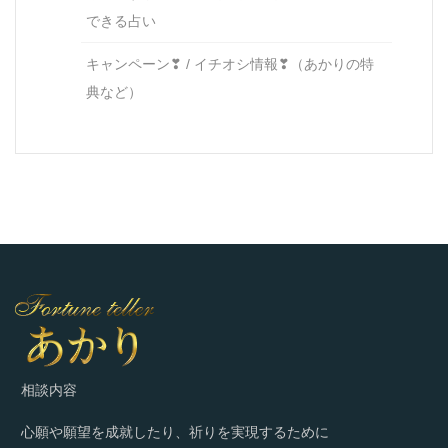
できる占い
キャンペーン❣ / イチオシ情報❣（あかりの特
典など）
相談内容
心願や願望を成就したり、祈りを実現するために