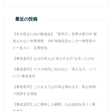
最近の投稿
【生き残るための勉強会】『前半①』世界大変の中 報
道されない世界情勢 8/8 地域交流センター神宮前※
ピー音入り 石濱哲信
【養老孟司】なぜ日本人は“安心する力”を失ったのか
【養老孟司】スマホ時代に失われた「考える力」につ
いて| 養老孟司
【養老孟司】このままでは日本は壊れます。私が本気
で危惧する理由
【養老孟司】人に期待した瞬間、心は自由を失う | 養