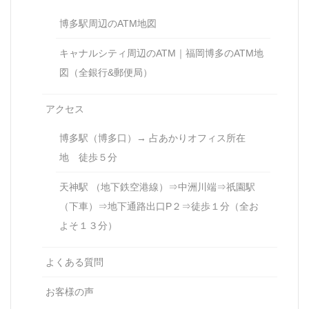
博多駅周辺のATM地図
キャナルシティ周辺のATM｜福岡博多のATM地
図（全銀行&郵便局）
アクセス
博多駅（博多口）→ 占あかりオフィス所在
地 徒歩５分
天神駅 （地下鉄空港線）⇒中洲川端⇒祇園駅
（下車）⇒地下通路出口P２⇒徒歩１分（全お
よそ１３分）
よくある質問
お客様の声