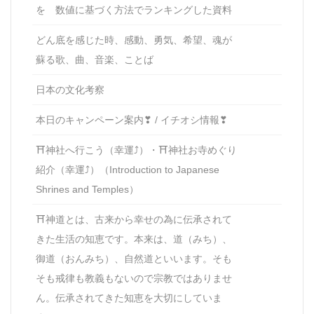
を 数値に基づく方法でランキングした資料
どん底を感じた時、感動、勇気、希望、魂が
蘇る歌、曲、音楽、ことば
日本の文化考察
本日のキャンペーン案内❣ / イチオシ情報❣
⛩神社へ行こう（幸運⤴）・⛩神社お寺めぐり
紹介（幸運⤴）（Introduction to Japanese
Shrines and Temples）
⛩神道とは、古来から幸せの為に伝承されて
きた生活の知恵です。本来は、道（みち）、
御道（おんみち）、自然道といいます。そも
そも戒律も教義もないので宗教ではありませ
ん。伝承されてきた知恵を大切にしていま