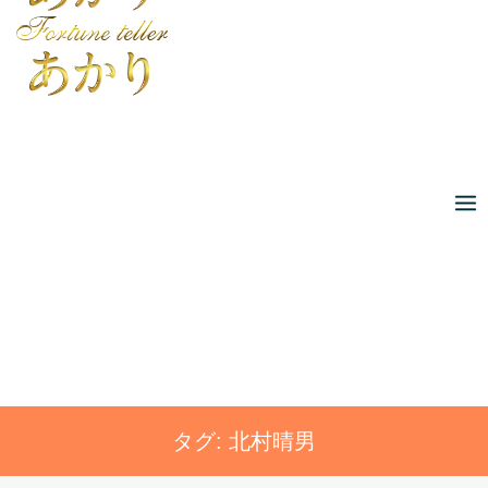
Skip
to
content
タグ:
北村晴男