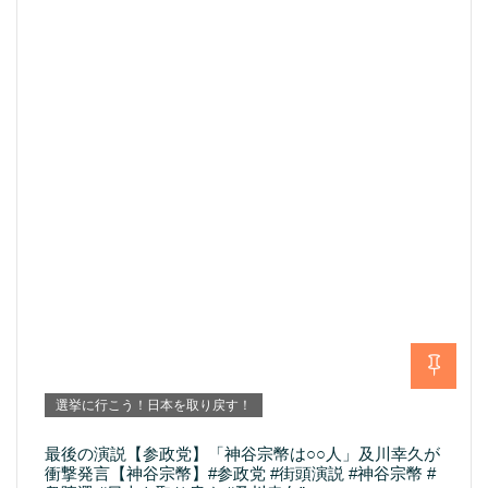
選挙に行こう！日本を取り戻す！
最後の演説【参政党】「神谷宗幣は○○人」及川幸久が
衝撃発言【神谷宗幣】#参政党 #街頭演説 #神谷宗幣 #