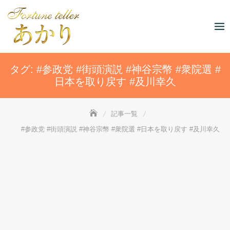
Skip
to
content
タグ:
#参政党 #街頭演説 #神谷宗幣 #衆院選 #
日本を取り戻す #及川幸久
記事一覧
#参政党 #街頭演説 #神谷宗幣 #衆院選 #日本を取り戻す #及川幸久