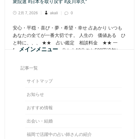
衆院選 #日本を取り戻す #及川幸久”
2月 7, 2026
akali
0
安心・平穏・喜び・夢・希望・幸せ 占あかり いつも
あなたの全てが一番大切です。 人生の 価値ある ひ
と時に、、、 ★★ 占い鑑定 相談料金 ★★ 一
メインメニュー
般 1500円 30分 （30分から10分ごと500円追加）
占い鑑定料
記事一覧
Learn More
サイトマップ
お知らせ
おすすめ情報
出会い・結婚
福岡で活躍中の占い師さんの紹介