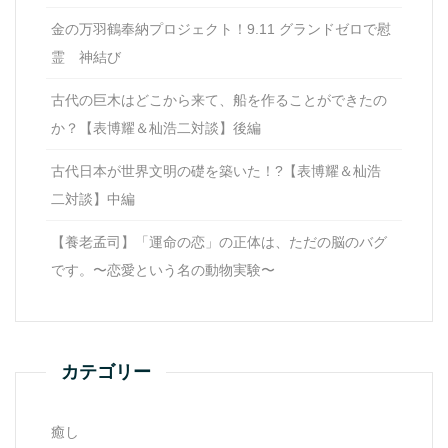
金の万羽鶴奉納プロジェクト！9.11 グランドゼロで慰
霊 神結び
古代の巨木はどこから来て、船を作ることができたの
か？【表博耀＆杣浩二対談】後編
古代日本が世界文明の礎を築いた！?【表博耀＆杣浩
二対談】中編
【養老孟司】「運命の恋」の正体は、ただの脳のバグ
です。〜恋愛という名の動物実験〜
カテゴリー
癒し