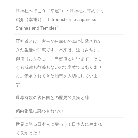
⛩神社へ行こう（幸運⤴）・⛩神社お寺めぐり
紹介（幸運⤴）（Introduction to Japanese
Shrines and Temples）
⛩神道とは、古来から幸せの為に伝承されて
きた生活の知恵です。本来は、道（みち）、
御道（おんみち）、自然道といいます。そも
そも戒律も教義もないので宗教ではありませ
ん。伝承されてきた知恵を大切にしていま
す。
世界有数の親日国との歴史的真実と絆
偏向報道に惑わされない
世界に誇る日本人に戻ろう！日本人に生まれ
て良かった！