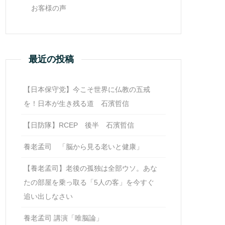
お客様の声
最近の投稿
【日本保守党】今こそ世界に仏教の五戒
を！日本が生き残る道 石濱哲信
【日防隊】RCEP 後半 石濱哲信
養老孟司 「脳から見る老いと健康」
【養老孟司】老後の孤独は全部ウソ。あな
たの部屋を乗っ取る「5人の客」を今すぐ
追い出しなさい
養老孟司 講演「唯脳論」