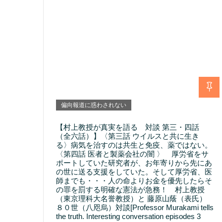
偏向報道に惑わされない
【村上教授が真実を語る 対談 第三・四話
（全六話）】〈第三話 ウイルスと共に生き
る〉病気を治すのは共生と免疫、薬ではない。
〈第四話 医者と製薬会社の闇 〉 厚労省をサ
ポートしていた研究者が、お年寄りから先にあ
の世に送る支援をしていた。そして厚労省、医
師までも・・・人の命よりお金を優先したらそ
の罪を罰する明確な憲法が急務！ 村上教授
（東京理科大名誉教授）と 藤原山蔭（表氏）
８０世（八咫烏）対談[Professor Murakami tells
the truth. Interesting conversation episodes 3