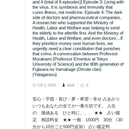
and 4 (total of 6 episodes)] Episode 3: Living with
the virus. It is symbiosis and immunity that
cures illness, not medicine. Episode 4: The dark
side of doctors and pharmaceutical companies.
A researcher who supported the Ministry of
Health, Labor and Welfare was helping to send
the elderly to the afterlife first. And the Ministry of
Health, Labor and Welfare, and even doctors…If
they prioritize money over human lives, we
urgently need a clear constitution that punishes
that crime. A conversation between Professor
Murakami (Professor Emeritus at Tokyo
University of Science) and the 80th generation of
Fujiwara no Yamakage (Omote clan)
(Yatagarasu)
5月 1, 2025
akali
0
安心・平穏・喜び・夢・希望・幸せ 占あかり
いつもあなたの全てが一番大切です。 人生
の 価値ある ひと時に、、、 ★★ 占い鑑
定 相談料金 ★★ 一般 1500円 30分 （30
分から10分ごと500円追加） 占い鑑定料