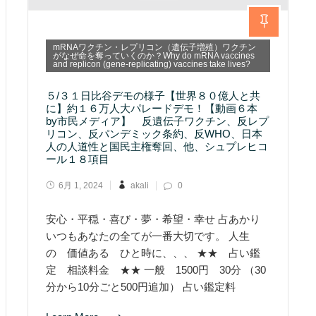
mRNAワクチン・レプリコン（遺伝子増殖）ワクチン
がなぜ命を奪っていくのか？Why do mRNA vaccines
and replicon (gene-replicating) vaccines take lives?
５/３１日比谷デモの様子【世界８０億人と共
に】約１６万人大パレードデモ！【動画６本
by市民メディア】 反遺伝子ワクチン、反レプ
リコン、反パンデミック条約、反WHO、日本
人の人道性と国民主権奪回、他、シュプレヒコ
ール１８項目
6月 1, 2024
akali
0
安心・平穏・喜び・夢・希望・幸せ 占あかり
いつもあなたの全てが一番大切です。 人生
の 価値ある ひと時に、、、 ★★ 占い鑑
定 相談料金 ★★ 一般 1500円 30分 （30
分から10分ごと500円追加） 占い鑑定料