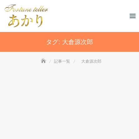
Skip
to
content
タグ:
大倉源次郎
記事一覧
大倉源次郎