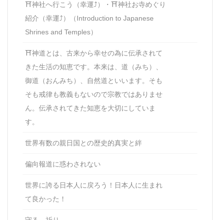
⛩神社へ行こう（幸運⤴）・⛩神社お寺めぐり
紹介（幸運⤴）（Introduction to Japanese
Shrines and Temples）
⛩神道とは、古来から幸せの為に伝承されて
きた生活の知恵です。本来は、道（みち）、
御道（おんみち）、自然道といいます。そも
そも戒律も教義もないので宗教ではありませ
ん。伝承されてきた知恵を大切にしていま
す。
世界有数の親日国との歴史的真実と絆
偏向報道に惑わされない
世界に誇る日本人に戻ろう！日本人に生まれ
て良かった！