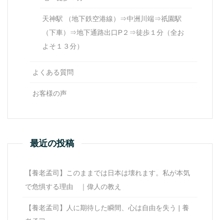
天神駅 （地下鉄空港線）⇒中洲川端⇒祇園駅
（下車）⇒地下通路出口P２⇒徒歩１分（全お
よそ１３分）
よくある質問
お客様の声
最近の投稿
【養老孟司】このままでは日本は壊れます。私が本気
で危惧する理由 ｜偉人の教え
【養老孟司】人に期待した瞬間、心は自由を失う | 養