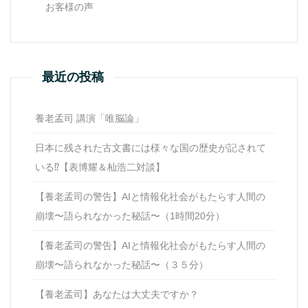
お客様の声
最近の投稿
養老孟司 講演「唯脳論」
日本に残された古文書には様々な国の歴史が記されて
いる⁉【表博耀＆杣浩二対談】
【養老孟司の警告】AIと情報化社会がもたらす人間の
崩壊〜語られなかった秘話〜（1時間20分）
【養老孟司の警告】AIと情報化社会がもたらす人間の
崩壊〜語られなかった秘話〜（３５分）
【養老孟司】あなたは大丈夫ですか？