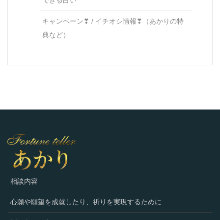
できる占い
キャンペーン❣ / イチオシ情報❣（あかりの特
典など）
相談内容
心願や願望を成就したり、祈りを実現するために