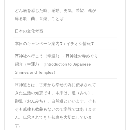
どん底を感じた時、感動、勇気、希望、魂が
蘇る歌、曲、音楽、ことば
日本の文化考察
本日のキャンペーン案内❣ / イチオシ情報❣
⛩神社へ行こう（幸運⤴）・⛩神社お寺めぐり
紹介（幸運⤴）（Introduction to Japanese
Shrines and Temples）
⛩神道とは、古来から幸せの為に伝承されて
きた生活の知恵です。本来は、道（みち）、
御道（おんみち）、自然道といいます。そも
そも戒律も教義もないので宗教ではありませ
ん。伝承されてきた知恵を大切にしていま
す。