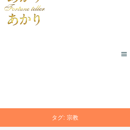
Skip
to
content
タグ:
宗教