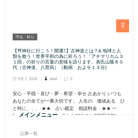
守る 祈り
【⛩神社に行こう！開運⤴】古神道とは？& 地球と人
類を救う！世界平和の為に祈ろう！「アチマリカム３
１回」の祈りの言葉の意味を語ります。表氏山蔭８０
代（古神道、八咫烏）（動画 およそ１３分)
6月 7, 2026
akali
0
安心・平穏・喜び・夢・希望・幸せ 占あかり いつも
あなたの全てが一番大切です。 人生の 価値ある ひ
と時に、、、 ★★ 占い鑑定 相談料金 ★★ 一
メインメニュー
般 1500円 30分 （30分から10分ごと500円追加）
占い鑑定料
記事一覧
Learn More