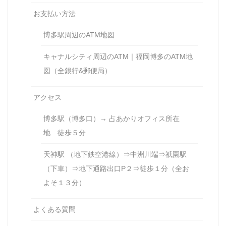
お支払い方法
博多駅周辺のATM地図
キャナルシティ周辺のATM｜福岡博多のATM地
図（全銀行&郵便局）
アクセス
博多駅（博多口）→ 占あかりオフィス所在
地 徒歩５分
天神駅 （地下鉄空港線）⇒中洲川端⇒祇園駅
（下車）⇒地下通路出口P２⇒徒歩１分（全お
よそ１３分）
よくある質問