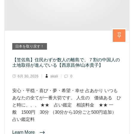
日本を取り戻す！
【笠佐島】住民わずか数人の離島で、７割の中国人の
土地取得が進んでいる【西原昌伸/山本貴子】
6月 30, 2026
akali
0
安心・平穏・喜び・夢・希望・幸せ 占あかり いつも
あなたの全てが一番大切です。 人生の 価値ある ひ
と時に、、、 ★★ 占い鑑定 相談料金 ★★ 一
般 1500円 30分 （30分から10分ごと500円追加）
占い鑑定料
Learn More