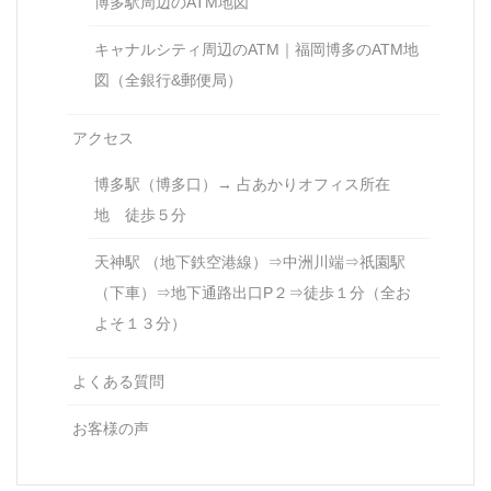
博多駅周辺のATM地図
キャナルシティ周辺のATM｜福岡博多のATM地
図（全銀行&郵便局）
アクセス
博多駅（博多口）→ 占あかりオフィス所在
地 徒歩５分
天神駅 （地下鉄空港線）⇒中洲川端⇒祇園駅
（下車）⇒地下通路出口P２⇒徒歩１分（全お
よそ１３分）
よくある質問
お客様の声