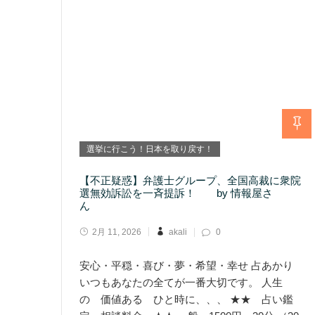
選挙に行こう！日本を取り戻す！
【不正疑惑】弁護士グループ、全国高裁に衆院
選無効訴訟を一斉提訴！ by 情報屋さ
ん
2月 11, 2026
akali
0
安心・平穏・喜び・夢・希望・幸せ 占あかり
いつもあなたの全てが一番大切です。 人生
の 価値ある ひと時に、、、 ★★ 占い鑑