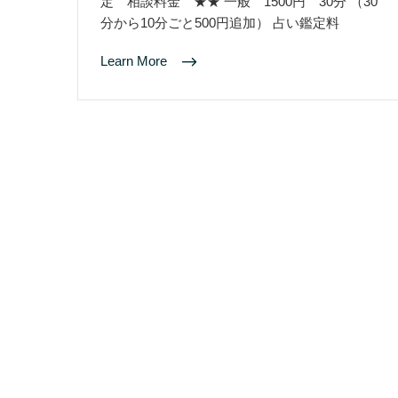
定 相談料金 ★★ 一般 1500円 30分 （30
分から10分ごと500円追加） 占い鑑定料
Learn More