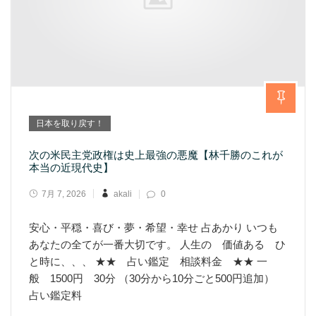
日本を取り戻す！
次の米民主党政権は史上最強の悪魔【林千勝のこれが
本当の近現代史】
7月 7, 2026
akali
0
安心・平穏・喜び・夢・希望・幸せ 占あかり いつも
あなたの全てが一番大切です。 人生の 価値ある ひ
と時に、、、 ★★ 占い鑑定 相談料金 ★★ 一
般 1500円 30分 （30分から10分ごと500円追加）
占い鑑定料