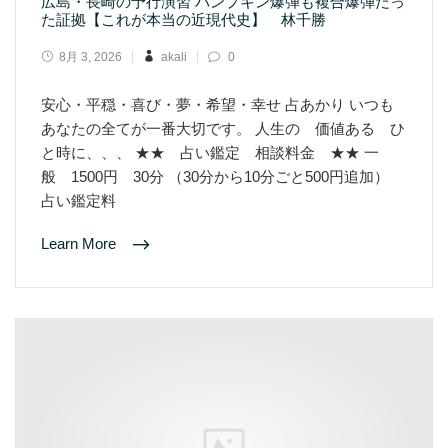
広島・長崎の予行演習 パンプキン爆弾も複合爆弾だっ
た証拠【これが本当の近現代史】 林千勝
8月 3, 2026
akali
0
安心・平穏・喜び・夢・希望・幸せ 占あかり いつも
あなたの全てが一番大切です。 人生の 価値ある ひ
と時に、、、 ★★ 占い鑑定 相談料金 ★★ 一
般 1500円 30分 （30分から10分ごと500円追加）
占い鑑定料
Learn More