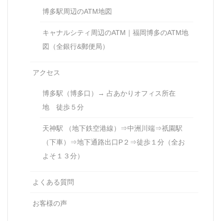
博多駅周辺のATM地図
キャナルシティ周辺のATM｜福岡博多のATM地
図（全銀行&郵便局）
アクセス
博多駅（博多口）→ 占あかりオフィス所在
地 徒歩５分
天神駅 （地下鉄空港線）⇒中洲川端⇒祇園駅
（下車）⇒地下通路出口P２⇒徒歩１分（全お
よそ１３分）
よくある質問
お客様の声