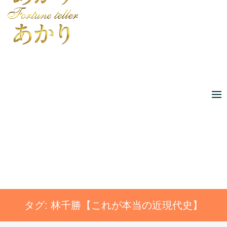
Skip
to
content
タグ:
林千勝【これが本当の近現代史】