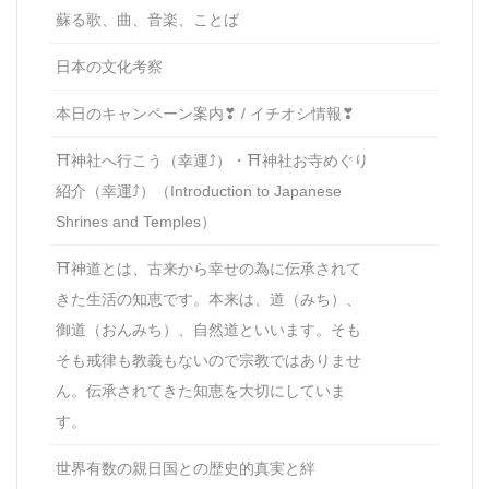
蘇る歌、曲、音楽、ことば
日本の文化考察
本日のキャンペーン案内❣ / イチオシ情報❣
⛩神社へ行こう（幸運⤴）・⛩神社お寺めぐり
紹介（幸運⤴）（Introduction to Japanese
Shrines and Temples）
⛩神道とは、古来から幸せの為に伝承されて
きた生活の知恵です。本来は、道（みち）、
御道（おんみち）、自然道といいます。そも
そも戒律も教義もないので宗教ではありませ
ん。伝承されてきた知恵を大切にしていま
す。
世界有数の親日国との歴史的真実と絆