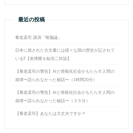
最近の投稿
養老孟司 講演「唯脳論」
日本に残された古文書には様々な国の歴史が記されて
いる⁉【表博耀＆杣浩二対談】
【養老孟司の警告】AIと情報化社会がもたらす人間の
崩壊〜語られなかった秘話〜（1時間20分）
【養老孟司の警告】AIと情報化社会がもたらす人間の
崩壊〜語られなかった秘話〜（３５分）
【養老孟司】あなたは大丈夫ですか？