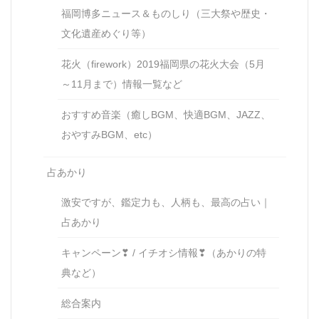
福岡博多ニュース＆ものしり（三大祭や歴史・
文化遺産めぐり等）
花火（firework）2019福岡県の花火大会（5月
～11月まで）情報一覧など
おすすめ音楽（癒しBGM、快適BGM、JAZZ、
おやすみBGM、etc）
占あかり
激安ですが、鑑定力も、人柄も、最高の占い｜
占あかり
キャンペーン❣ / イチオシ情報❣（あかりの特
典など）
総合案内