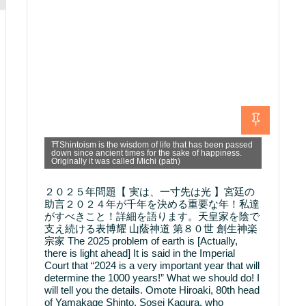
⛩Shintoism is the wisdom of life that has been passed
down since ancient times for the sake of happiness.
Originally it was called Michi (path)
２０２５年問題【 実は、一寸先は光 】宮廷の
助言２０２４年が千年を決める重要な年！私達
がすべきこと！詳細を語ります。天皇家を陰で
支え続ける表博耀 山蔭神道 第８０世 創生神楽
宗家 The 2025 problem of earth is [Actually,
there is light ahead] It is said in the Imperial
Court that “2024 is a very important year that will
determine the 1000 years!” What we should do! I
will tell you the details. Omote Hiroaki, 80th head
of Yamakage Shinto, Sosei Kagura, who