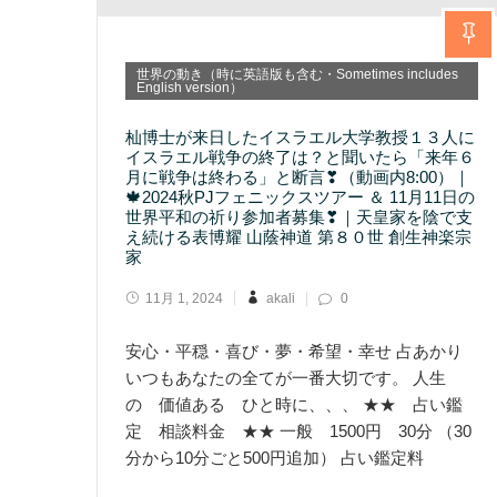
世界の動き（時に英語版も含む・Sometimes includes
English version）
杣博士が来日したイスラエル大学教授１３人に
イスラエル戦争の終了は？と聞いたら「来年６
月に戦争は終わる」と断言❣（動画内8:00）｜
🍁2024秋PJフェニックスツアー ＆ 11月11日の
世界平和の祈り参加者募集❣｜天皇家を陰で支
え続ける表博耀 山蔭神道 第８０世 創生神楽宗
家
11月 1, 2024
akali
0
安心・平穏・喜び・夢・希望・幸せ 占あかり
いつもあなたの全てが一番大切です。 人生
の 価値ある ひと時に、、、 ★★ 占い鑑
定 相談料金 ★★ 一般 1500円 30分 （30
分から10分ごと500円追加） 占い鑑定料