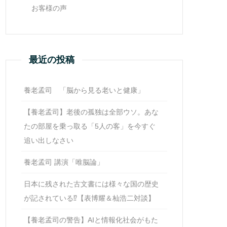
お客様の声
最近の投稿
養老孟司 「脳から見る老いと健康」
【養老孟司】老後の孤独は全部ウソ。あな
たの部屋を乗っ取る「5人の客」を今すぐ
追い出しなさい
養老孟司 講演「唯脳論」
日本に残された古文書には様々な国の歴史
が記されている⁉【表博耀＆杣浩二対談】
【養老孟司の警告】AIと情報化社会がもた