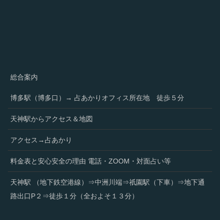
総合案内
博多駅（博多口）→ 占あかりオフィス所在地 徒歩５分
天神駅からアクセス＆地図
アクセス→占あかり
料金表と安心安全の理由 電話・ZOOM・対面占い等
天神駅 （地下鉄空港線）⇒中洲川端⇒祇園駅（下車）⇒地下通
路出口P２⇒徒歩１分（全およそ１３分）