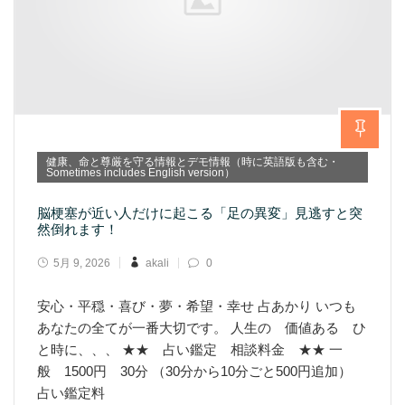
健康、命と尊厳を守る情報とデモ情報（時に英語版も含む・
Sometimes includes English version）
脳梗塞が近い人だけに起こる「足の異変」見逃すと突
然倒れます！
5月 9, 2026
akali
0
安心・平穏・喜び・夢・希望・幸せ 占あかり いつも
あなたの全てが一番大切です。 人生の 価値ある ひ
と時に、、、 ★★ 占い鑑定 相談料金 ★★ 一
般 1500円 30分 （30分から10分ごと500円追加）
占い鑑定料