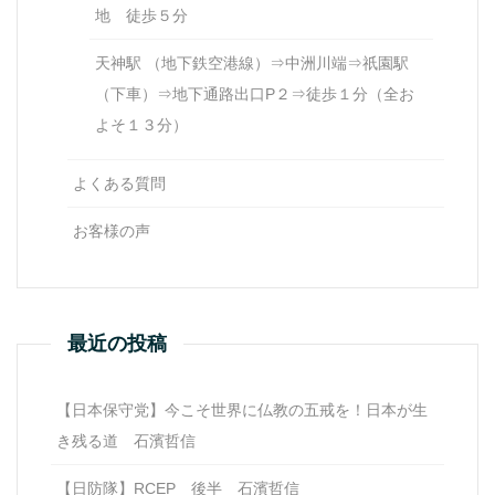
地 徒歩５分
天神駅 （地下鉄空港線）⇒中洲川端⇒祇園駅
（下車）⇒地下通路出口P２⇒徒歩１分（全お
よそ１３分）
よくある質問
お客様の声
最近の投稿
【日本保守党】今こそ世界に仏教の五戒を！日本が生
き残る道 石濱哲信
【日防隊】RCEP 後半 石濱哲信