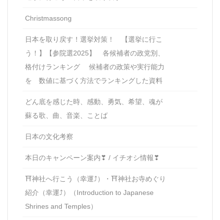
Christmassong
日本を取り戻す！選挙対策！ 【選挙に行こ
う！】【参院選2025】 各候補者の政党別、
格付けランキング 候補者の政策や実行能力
を 数値に基づく方法でランキングした資料
どん底を感じた時、感動、勇気、希望、魂が
蘇る歌、曲、音楽、ことば
日本の文化考察
本日のキャンペーン案内❣ / イチオシ情報❣
⛩神社へ行こう（幸運⤴）・⛩神社お寺めぐり
紹介（幸運⤴）（Introduction to Japanese
Shrines and Temples）