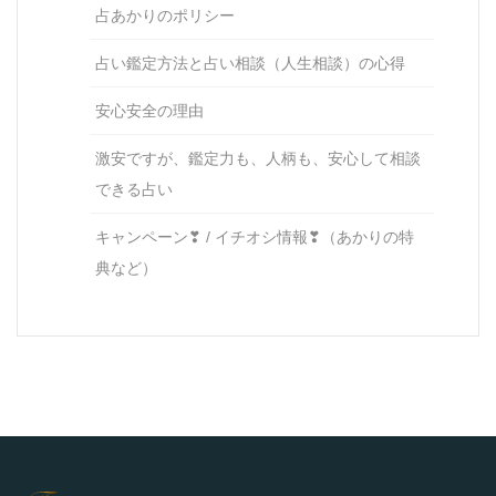
占あかりのポリシー
占い鑑定方法と占い相談（人生相談）の心得
安心安全の理由
激安ですが、鑑定力も、人柄も、安心して相談
できる占い
キャンペーン❣ / イチオシ情報❣（あかりの特
典など）