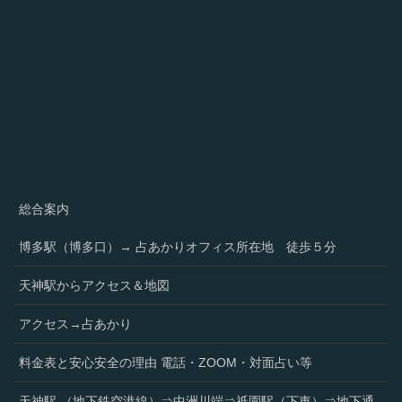
総合案内
博多駅（博多口）→ 占あかりオフィス所在地 徒歩５分
天神駅からアクセス＆地図
アクセス→占あかり
料金表と安心安全の理由 電話・ZOOM・対面占い等
天神駅 （地下鉄空港線）⇒中洲川端⇒祇園駅（下車）⇒地下通