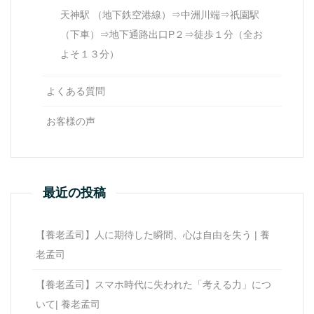
天神駅 （地下鉄空港線）⇒中洲川端⇒祇園駅
（下車）⇒地下通路出口P２⇒徒歩１分（全お
よそ１３分）
よくある質問
お客様の声
最近の投稿
【養老孟司】人に期待した瞬間、心は自由を失う | 養
老孟司
【養老孟司】スマホ時代に失われた「考える力」につ
いて| 養老孟司