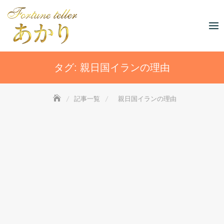
Skip
to
content
タグ:
親日国イランの理由
記事一覧
親日国イランの理由