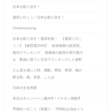
日本を取り戻す！
選挙に行こう！日本を取り戻す！
Christmassong
日本を取り戻す！選挙対策！ 【選挙に行こ
う！】【参院選2025】 各候補者の政党別、
格付けランキング 候補者の政策や実行能力
を 数値に基づく方法でランキングした資料
どん底を感じた時、感動、勇気、希望、魂が
蘇る歌、曲、音楽、ことば
日本の文化考察
本日のキャンペーン案内❣ / イチオシ情報❣
⛩神社へ行こう（幸運⤴）・⛩神社お寺めぐり