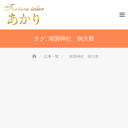
Skip
to
content
タグ:
靖国神社 例大祭
記事一覧
靖国神社 例大祭