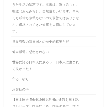
きた生活の知恵です。本来は、道（みち）、
御道（おんみち）、自然道といいます。そも
そも戒律も教義もないので宗教ではありませ
ん。伝承されてきた知恵を大切にしていま
す。
世界有数の親日国との歴史的真実と絆
偏向報道に惑わされない
世界に誇る日本人に戻ろう！日本人に生まれ
て良かった！
守る 祈り
お客様の声
【日本国史 R6/4/19日文科省の通過を祝す記
念シリーズ】国民による、国民の為に、学ぶ