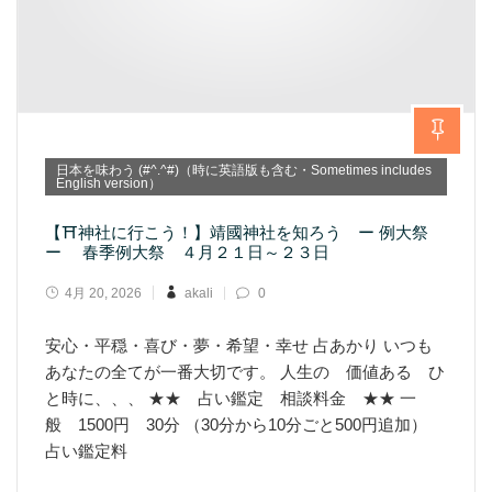
日本を味わう (#^.^#)（時に英語版も含む・Sometimes includes
English version）
【⛩神社に行こう！】靖國神社を知ろう ー 例大祭
ー 春季例大祭 ４月２１日～２３日
4月 20, 2026
akali
0
安心・平穏・喜び・夢・希望・幸せ 占あかり いつも
あなたの全てが一番大切です。 人生の 価値ある ひ
と時に、、、 ★★ 占い鑑定 相談料金 ★★ 一
般 1500円 30分 （30分から10分ごと500円追加）
占い鑑定料