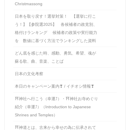
Christmassong
日本を取り戻す！選挙対策！ 【選挙に行こ
う！】【参院選2025】 各候補者の政党別、
格付けランキング 候補者の政策や実行能力
を 数値に基づく方法でランキングした資料
どん底を感じた時、感動、勇気、希望、魂が
蘇る歌、曲、音楽、ことば
日本の文化考察
本日のキャンペーン案内❣ / イチオシ情報❣
⛩神社へ行こう（幸運⤴）・⛩神社お寺めぐり
紹介（幸運⤴）（Introduction to Japanese
Shrines and Temples）
⛩神道とは、古来から幸せの為に伝承されて