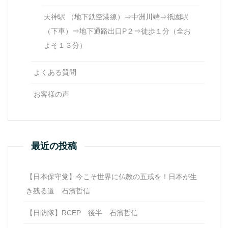
天神駅 （地下鉄空港線）⇒中洲川端⇒祇園駅
（下車）⇒地下通路出口P２⇒徒歩１分（全お
よそ１３分）
よくある質問
お客様の声
最近の投稿
【日本保守党】今こそ世界に仏教の五戒を！日本が生
き残る道 石濱哲信
【日防隊】RCEP 後半 石濱哲信