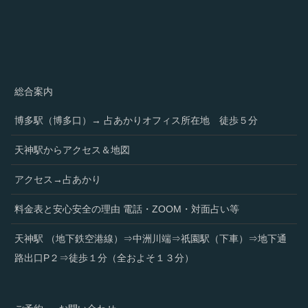
総合案内
博多駅（博多口）→ 占あかりオフィス所在地 徒歩５分
天神駅からアクセス＆地図
アクセス→占あかり
料金表と安心安全の理由 電話・ZOOM・対面占い等
天神駅 （地下鉄空港線）⇒中洲川端⇒祇園駅（下車）⇒地下通
路出口P２⇒徒歩１分（全およそ１３分）