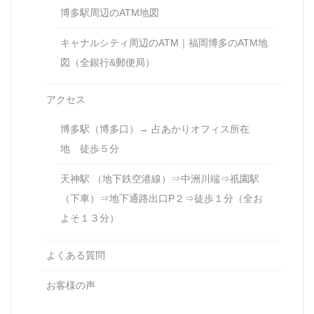
博多駅周辺のATM地図
キャナルシティ周辺のATM｜福岡博多のATM地
図（全銀行&郵便局）
アクセス
博多駅（博多口）→ 占あかりオフィス所在
地 徒歩５分
天神駅 （地下鉄空港線）⇒中洲川端⇒祇園駅
（下車）⇒地下通路出口P２⇒徒歩１分（全お
よそ１３分）
よくある質問
お客様の声