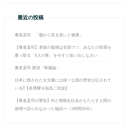
最近の投稿
養老孟司 「脳から見る老いと健康」
【養老孟司】老後の孤独は全部ウソ。あなたの部屋を
乗っ取る「5人の客」を今すぐ追い出しなさい
養老孟司 講演「唯脳論」
日本に残された古文書には様々な国の歴史が記されて
いる⁉【表博耀＆杣浩二対談】
【養老孟司の警告】AIと情報化社会がもたらす人間の
崩壊〜語られなかった秘話〜（1時間20分）