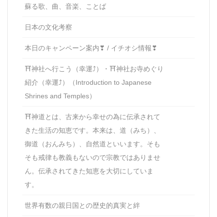
蘇る歌、曲、音楽、ことば
日本の文化考察
本日のキャンペーン案内❣ / イチオシ情報❣
⛩神社へ行こう（幸運⤴）・⛩神社お寺めぐり
紹介（幸運⤴）（Introduction to Japanese
Shrines and Temples）
⛩神道とは、古来から幸せの為に伝承されて
きた生活の知恵です。本来は、道（みち）、
御道（おんみち）、自然道といいます。そも
そも戒律も教義もないので宗教ではありませ
ん。伝承されてきた知恵を大切にしていま
す。
世界有数の親日国との歴史的真実と絆