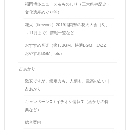
福岡博多ニュース＆ものしり（三大祭や歴史・
文化遺産めぐり等）
花火（firework）2019福岡県の花火大会（5月
～11月まで）情報一覧など
おすすめ音楽（癒しBGM、快適BGM、JAZZ、
おやすみBGM、etc）
占あかり
激安ですが、鑑定力も、人柄も、最高の占い｜
占あかり
キャンペーン❣ / イチオシ情報❣（あかりの特
典など）
総合案内