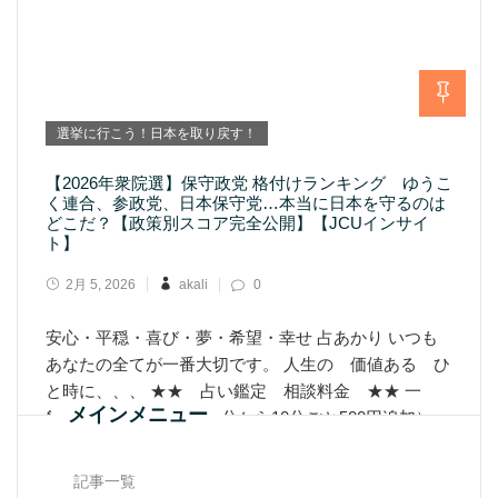
選挙に行こう！日本を取り戻す！
【2026年衆院選】保守政党 格付けランキング ゆうこ
く連合、参政党、日本保守党…本当に日本を守るのは
どこだ？【政策別スコア完全公開】【JCUインサイ
ト】
2月 5, 2026
akali
0
安心・平穏・喜び・夢・希望・幸せ 占あかり いつも
あなたの全てが一番大切です。 人生の 価値ある ひ
と時に、、、 ★★ 占い鑑定 相談料金 ★★ 一
メインメニュー
般 1500円 30分 （30分から10分ごと500円追加）
占い鑑定料
記事一覧
Learn More