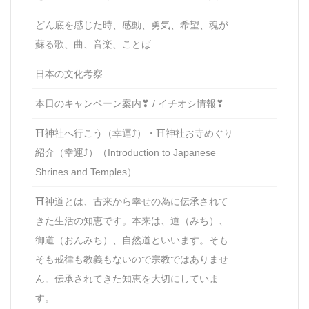
どん底を感じた時、感動、勇気、希望、魂が
蘇る歌、曲、音楽、ことば
日本の文化考察
本日のキャンペーン案内❣ / イチオシ情報❣
⛩神社へ行こう（幸運⤴）・⛩神社お寺めぐり
紹介（幸運⤴）（Introduction to Japanese
Shrines and Temples）
⛩神道とは、古来から幸せの為に伝承されて
きた生活の知恵です。本来は、道（みち）、
御道（おんみち）、自然道といいます。そも
そも戒律も教義もないので宗教ではありませ
ん。伝承されてきた知恵を大切にしていま
す。