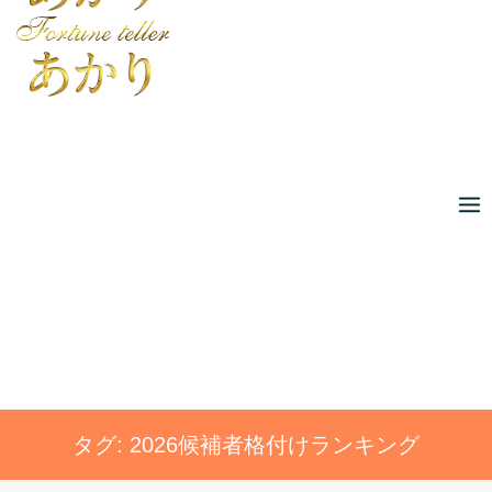
Skip
to
content
タグ:
2026候補者格付けランキング