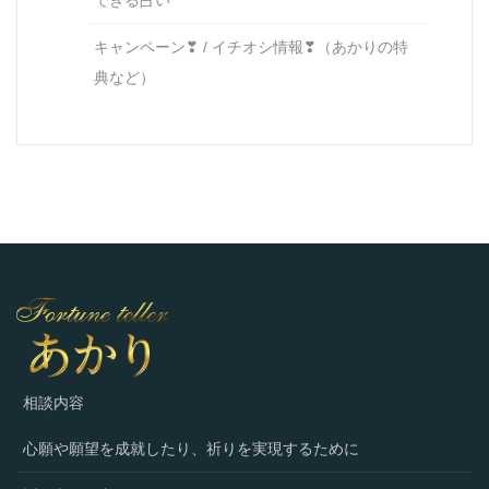
できる占い
キャンペーン❣ / イチオシ情報❣（あかりの特
典など）
相談内容
心願や願望を成就したり、祈りを実現するために