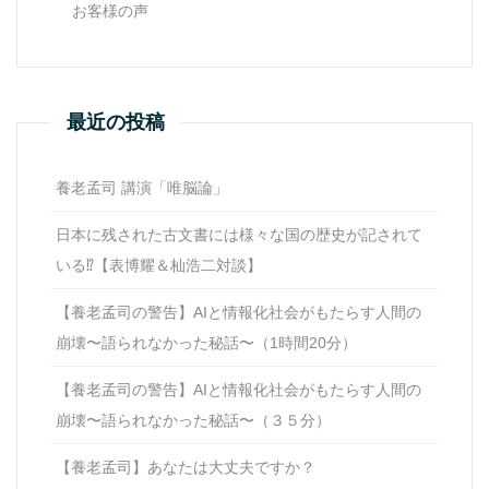
お客様の声
最近の投稿
養老孟司 講演「唯脳論」
日本に残された古文書には様々な国の歴史が記されて
いる⁉【表博耀＆杣浩二対談】
【養老孟司の警告】AIと情報化社会がもたらす人間の
崩壊〜語られなかった秘話〜（1時間20分）
【養老孟司の警告】AIと情報化社会がもたらす人間の
崩壊〜語られなかった秘話〜（３５分）
【養老孟司】あなたは大丈夫ですか？