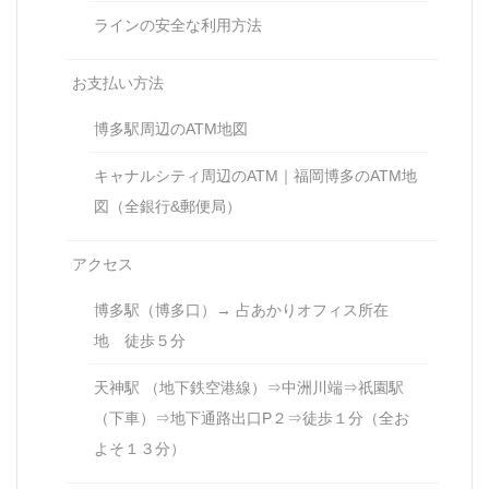
ラインの安全な利用方法
お支払い方法
博多駅周辺のATM地図
キャナルシティ周辺のATM｜福岡博多のATM地
図（全銀行&郵便局）
アクセス
博多駅（博多口）→ 占あかりオフィス所在
地 徒歩５分
天神駅 （地下鉄空港線）⇒中洲川端⇒祇園駅
（下車）⇒地下通路出口P２⇒徒歩１分（全お
よそ１３分）