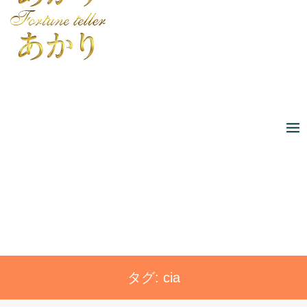
Skip
to
content
タグ:
cia