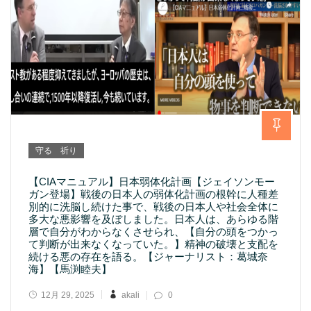
守る 祈り
【CIAマニュアル】日本弱体化計画【ジェイソンモー
ガン登場】戦後の日本人の弱体化計画の根幹に人種差
別的に洗脳し続けた事で、戦後の日本人や社会全体に
多大な悪影響を及ぼしました。日本人は、あらゆる階
層で自分がわからなくさせられ、【自分の頭をつかっ
て判断が出来なくなっていた。】精神の破壊と支配を
続ける悪の存在を語る。【ジャーナリスト：葛城奈
海】【馬渕睦夫】
12月 29, 2025
akali
0