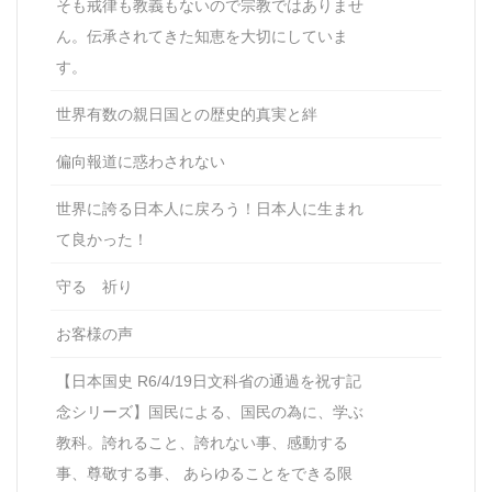
そも戒律も教義もないので宗教ではありませ
ん。伝承されてきた知恵を大切にしていま
す。
世界有数の親日国との歴史的真実と絆
偏向報道に惑わされない
世界に誇る日本人に戻ろう！日本人に生まれ
て良かった！
守る 祈り
お客様の声
【日本国史 R6/4/19日文科省の通過を祝す記
念シリーズ】国民による、国民の為に、学ぶ
教科。誇れること、誇れない事、感動する
事、尊敬する事、 あらゆることをできる限