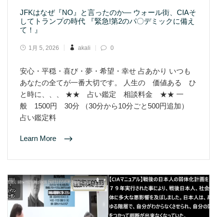
JFKはなぜ『NO』と言ったのか― ウォール街、CIAそ
してトランプの時代 『緊急!第2のパ〇デミックに備え
て！』
1月 5, 2026
akali
0
安心・平穏・喜び・夢・希望・幸せ 占あかり いつも
あなたの全てが一番大切です。 人生の 価値ある ひ
と時に、、、 ★★ 占い鑑定 相談料金 ★★ 一
般 1500円 30分 （30分から10分ごと500円追加）
占い鑑定料
Learn More