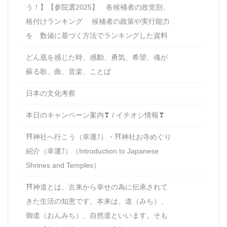
う！】【参院選2025】 各候補者の政党別、
格付けランキング 候補者の政策や実行能力
を 数値に基づく方法でランキングした資料
どん底を感じた時、感動、勇気、希望、魂が
蘇る歌、曲、音楽、ことば
日本の文化考察
本日のキャンペーン案内❣ / イチオシ情報❣
⛩神社へ行こう（幸運⤴）・⛩神社お寺めぐり
紹介（幸運⤴）（Introduction to Japanese
Shrines and Temples）
⛩神道とは、古来から幸せの為に伝承されて
きた生活の知恵です。本来は、道（みち）、
御道（おんみち）、自然道といいます。そも