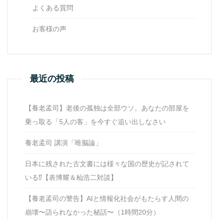
よくある質問
お客様の声
最近の投稿
【養老孟司】老後の孤独は全部ウソ。あなたの部屋を
乗っ取る「5人の客」を今すぐ追い出しなさい
養老孟司 講演「唯脳論」
日本に残された古文書には様々な国の歴史が記されて
いる⁉【表博耀＆杣浩二対談】
【養老孟司の警告】AIと情報化社会がもたらす人間の
崩壊〜語られなかった秘話〜（1時間20分）