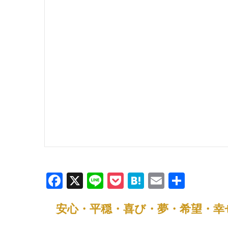
F
X
Li
P
H
E
共
a
n
o
at
m
有
安心・平穏・喜び・夢・希望・幸
c
e
ck
e
ail