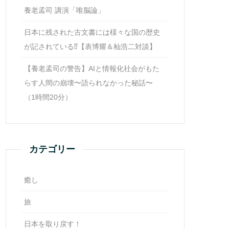
養老孟司 講演「唯脳論」
日本に残された古文書には様々な国の歴史
が記されている⁉【表博耀＆杣浩二対談】
【養老孟司の警告】AIと情報化社会がもた
らす人間の崩壊〜語られなかった秘話〜
（1時間20分）
カテゴリー
癒し
旅
日本を取り戻す！