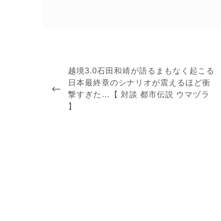
投
稿
PREVIOUS
越境3.0石田和靖が語るまもなく起こる
ナ
POST
日本最終章のシナリオが震えるほど衝
ビ
撃すぎた…【 対談 都市伝説 ウマヅラ
ゲ
ー
】
シ
ョ
ン