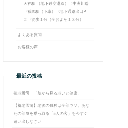
天神駅 （地下鉄空港線）⇒中洲川端
⇒祇園駅（下車）⇒地下通路出口P
２⇒徒歩１分（全およそ１３分）
よくある質問
お客様の声
最近の投稿
養老孟司 「脳から見る老いと健康」
【養老孟司】老後の孤独は全部ウソ。あな
たの部屋を乗っ取る「5人の客」を今すぐ
追い出しなさい