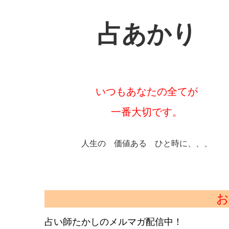
e
et
n
b
a
占あかり
o
o
k
いつもあなたの全てが
一番大切です。
人生の 価値ある ひと時に、、、
お
占い師たかしのメルマガ配信中！