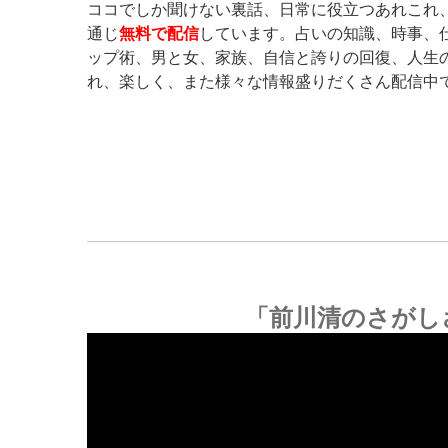
ココでしか聞けない裏話、日常に役立つあれこれ
通じ
無料で配信
しています。占いの知識、時事、
ップ術、男と女、家族、自信と誇りの回復、人生
れ、楽しく、また様々な情報盛りだくさん配信中
「前川清のさがし