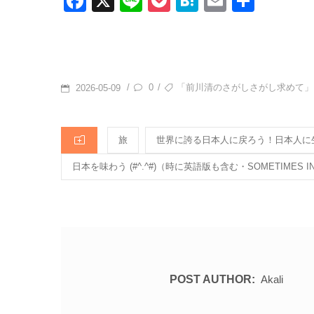
F
X
Li
P
H
E
共
a
n
o
at
m
有
c
e
ck
e
ail
e
et
n
b
a
POSTED
TAGS
0
「前川清のさがしさがし求めて」
/
/
2026-05-09
o
ON
o
CATEGORIES
旅
世界に誇る日本人に戻ろう！日本人に
k
日本を味わう (#^.^#)（時に英語版も含む・SOMETIMES INC
POST AUTHOR:
Akali