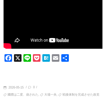
F
X
Li
P
H
E
共
a
n
o
at
m
有
c
e
ck
e
ail
e
et
n
b
a
POSTED
0
/
/
2026-05-15
o
ON
TAGS
,
,
國體は二度、崩された
大場一央
戦後体制を完成させた政党
o