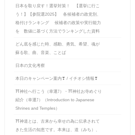
日本を取り戻す！選挙対策！ 【選挙に行こ
う！】【参院選2025】 各候補者の政党別、
格付けランキング 候補者の政策や実行能力
を 数値に基づく方法でランキングした資料
どん底を感じた時、感動、勇気、希望、魂が
蘇る歌、曲、音楽、ことば
日本の文化考察
本日のキャンペーン案内❣ / イチオシ情報❣
⛩神社へ行こう（幸運⤴）・⛩神社お寺めぐり
紹介（幸運⤴）（Introduction to Japanese
Shrines and Temples）
⛩神道とは、古来から幸せの為に伝承されて
きた生活の知恵です。本来は、道（みち）、