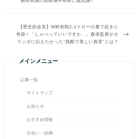
福岡県議の高額海外視察に猛抗議‼️
ゲ
ー
シ
ョ
NEXT
ン
【歴史的会見】W杯初戦2-2ドローの裏で起きた
POST
奇跡！「しゃべっていいですか…」森保監督がオ
ランダに伝えたかった“残酷で美しい真実”とは？
メインメニュー
記事一覧
サイトマップ
お知らせ
おすすめ情報
出会い・結婚