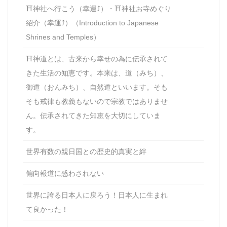
⛩神社へ行こう（幸運⤴）・⛩神社お寺めぐり
紹介（幸運⤴）（Introduction to Japanese
Shrines and Temples）
⛩神道とは、古来から幸せの為に伝承されて
きた生活の知恵です。本来は、道（みち）、
御道（おんみち）、自然道といいます。そも
そも戒律も教義もないので宗教ではありませ
ん。伝承されてきた知恵を大切にしていま
す。
世界有数の親日国との歴史的真実と絆
偏向報道に惑わされない
世界に誇る日本人に戻ろう！日本人に生まれ
て良かった！