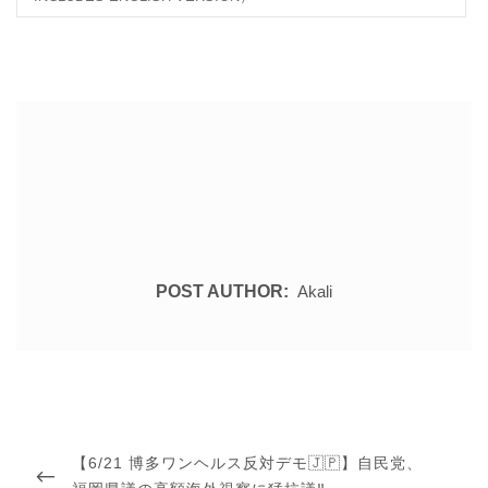
POST AUTHOR:
Akali
投
稿
PREVIOUS
【6/21 博多ワンヘルス反対デモ🇯🇵】自民党、
ナ
ビ
POST