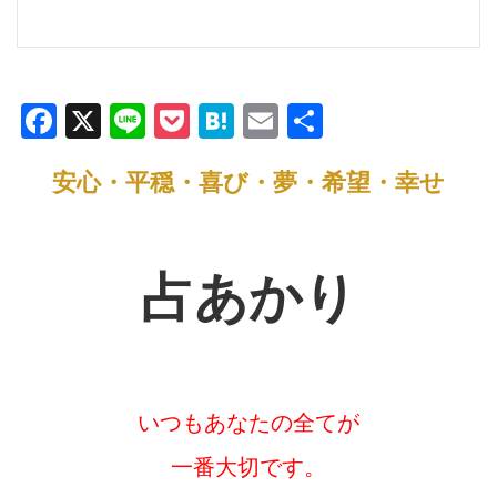
F
X
Li
P
H
E
共
a
n
o
at
m
有
安心・平穏・喜び・夢・希望・幸せ
c
e
ck
e
ail
e
et
n
b
a
占あかり
o
o
k
いつもあなたの全てが
一番大切です。