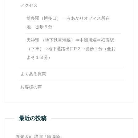
アクセス
博多駅（博多口）→ 占あかりオフィス所在
地 徒歩５分
天神駅 （地下鉄空港線）⇒中洲川端⇒祇園駅
（下車）⇒地下通路出口P２⇒徒歩１分（全お
よそ１３分）
よくある質問
お客様の声
最近の投稿
養老孟司 講演「唯脳論」