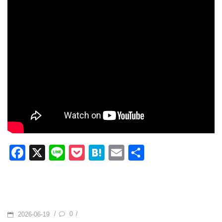
F
X
Li
P
H
E
共
a
n
o
at
m
有
c
e
ck
e
ail
e
et
n
b
a
POSTED
0
/
/
2026-06-19