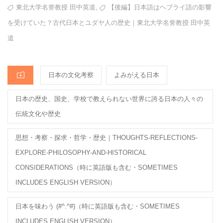
o
ON
TAGS
,
東北大学名誉教授 田中英道
【後編】日本語はヘブライ語の影響
o
を受けていた？古代日本とユダヤ人の歴史｜東北大学名誉教授 田中英
k
道
CATEGORIES
日本の文化考察
よみがえる日本
日本の歴史、国史、学校で教えられない世界に誇る日本の人々の
伝統文化や歴史
思想・考察・探求・哲学・歴史｜THOUGHTS-REFLECTIONS-
EXPLORE-PHILOSOPHY-AND-HISTORICAL
CONSIDERATIONS（時に英語版も含む・SOMETIMES
INCLUDES ENGLISH VERSION）
日本を味わう (#^.^#)（時に英語版も含む・SOMETIMES
INCLUDES ENGLISH VERSION）