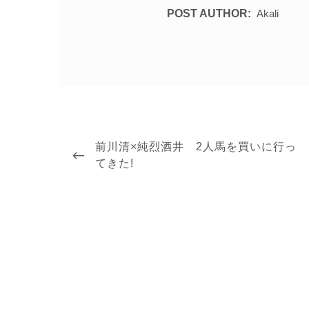
POST AUTHOR:
Akali
投
稿
PREVIOUS
前川清×純烈酒井 2人馬を買いに行っ
ナ
POST
てきた!
ビ
ゲ
ー
シ
ョ
ン