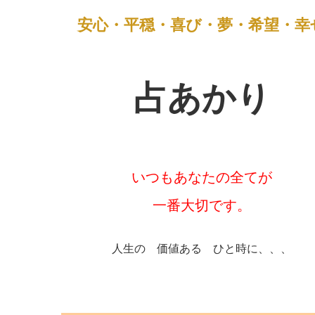
a
n
o
at
m
有
安心・平穏・喜び・夢・希望・幸
c
e
ck
e
ail
e
et
n
b
a
占あかり
o
o
k
いつもあなたの全てが
一番大切です。
人生の 価値ある ひと時に、、、