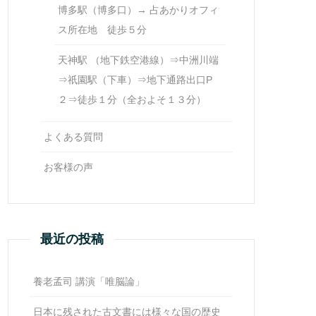
博多駅（博多口）→ 占あかりオフィ
ス所在地 徒歩５分
天神駅 （地下鉄空港線）⇒中洲川端
⇒祇園駅（下車）⇒地下通路出口P
２⇒徒歩１分（全およそ１３分）
よくある質問
お客様の声
最近の投稿
養老孟司 講演「唯脳論」
日本に残された古文書には様々な国の歴史