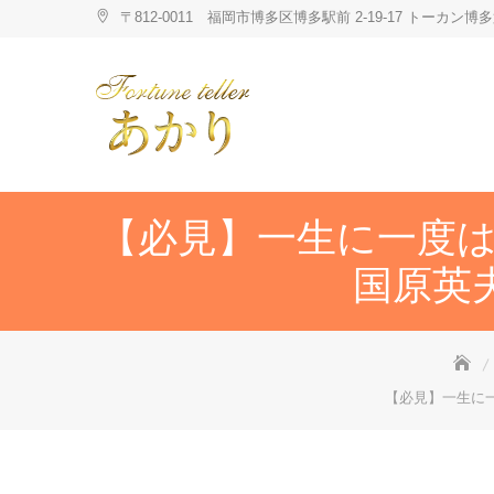
Skip
〒812-0011 福岡市博多区博多駅前 2-19-17 トーカ
to
content
【必見】一生に一度
国原英
【必見】一生に