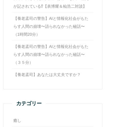
が記されている⁉【表博耀＆杣浩二対談】
【養老孟司の警告】AIと情報化社会がもた
らす人間の崩壊〜語られなかった秘話〜
（1時間20分）
【養老孟司の警告】AIと情報化社会がもた
らす人間の崩壊〜語られなかった秘話〜
（３５分）
【養老孟司】あなたは大丈夫ですか？
カテゴリー
癒し