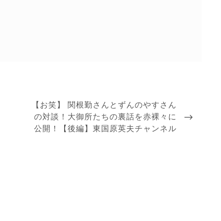
NEXT
【お笑】 関根勤さんとずんのやすさん
POST
の対談！大御所たちの裏話を赤裸々に
公開！【後編】東国原英夫チャンネル