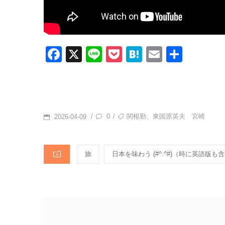
F
X
Li
P
H
E
共
a
n
o
at
m
有
c
e
ck
e
ail
e
et
n
b
a
POSTED
TAGS
0
関根勤、東国原英夫 宮崎
/
/
2026-04-09
o
ON
o
CATEGORIES
旅
日本を味わう (#^.^#)（時に英語版も含む・
k