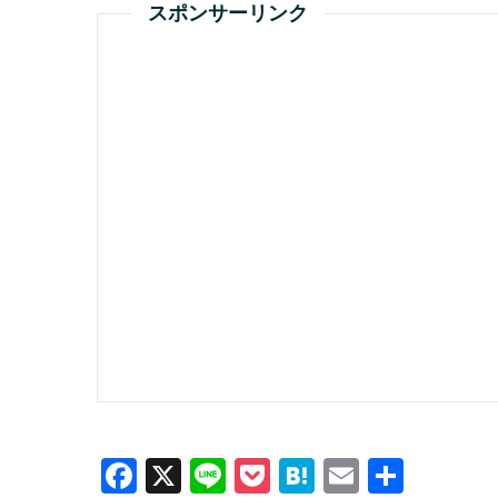
スポンサーリンク
F
X
Li
P
H
E
共