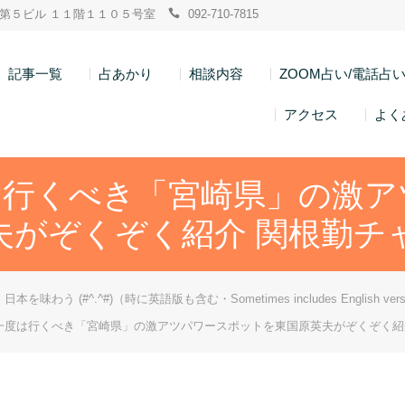
ン博多第５ビル １１階１１０５号室
092-710-7815
記事一覧
占あかり
相談内容
ZOOM占い/電話占
アクセス
よく
は行くべき「宮崎県」の激ア
夫がぞくぞく紹介 関根勤チ
日本を味わう (#^.^#)（時に英語版も含む・Sometimes includes English vers
一度は行くべき「宮崎県」の激アツパワースポットを東国原英夫がぞくぞく紹