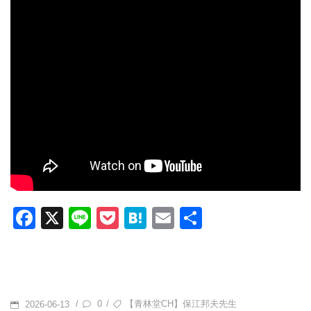
F
X
Li
P
H
E
共
a
n
o
at
m
有
c
e
ck
e
ail
e
et
n
b
a
POSTED
TAGS
0
【青林堂CH】保江邦夫先生
/
/
2026-06-13