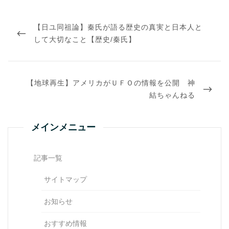
投
稿
PREVIOUS
【日ユ同祖論】秦氏が語る歴史の真実と日本人と
ナ
ビ
POST
して大切なこと【歴史/秦氏】
ゲ
ー
シ
ョ
NEXT
ン
【地球再生】アメリカがＵＦＯの情報を公開 神
POST
結ちゃんねる
メインメニュー
記事一覧
サイトマップ
お知らせ
おすすめ情報