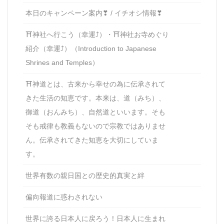
本日のキャンペーン案内❣ / イチオシ情報❣
⛩神社へ行こう（幸運⤴）・⛩神社お寺めぐり
紹介（幸運⤴）（Introduction to Japanese
Shrines and Temples）
⛩神道とは、古来から幸せの為に伝承されて
きた生活の知恵です。本来は、道（みち）、
御道（おんみち）、自然道といいます。そも
そも戒律も教義もないので宗教ではありませ
ん。伝承されてきた知恵を大切にしていま
す。
世界有数の親日国との歴史的真実と絆
偏向報道に惑わされない
世界に誇る日本人に戻ろう！日本人に生まれ