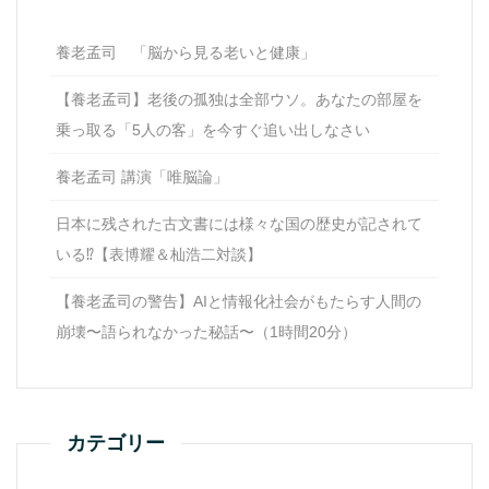
養老孟司 「脳から見る老いと健康」
【養老孟司】老後の孤独は全部ウソ。あなたの部屋を
乗っ取る「5人の客」を今すぐ追い出しなさい
養老孟司 講演「唯脳論」
日本に残された古文書には様々な国の歴史が記されて
いる⁉【表博耀＆杣浩二対談】
【養老孟司の警告】AIと情報化社会がもたらす人間の
崩壊〜語られなかった秘話〜（1時間20分）
カテゴリー