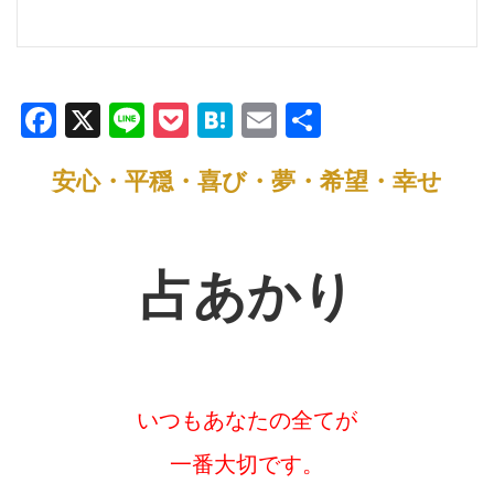
F
X
Li
P
H
E
共
a
n
o
at
m
有
安心・平穏・喜び・夢・希望・幸せ
c
e
ck
e
ail
e
et
n
b
a
占あかり
o
o
k
いつもあなたの全てが
一番大切です。