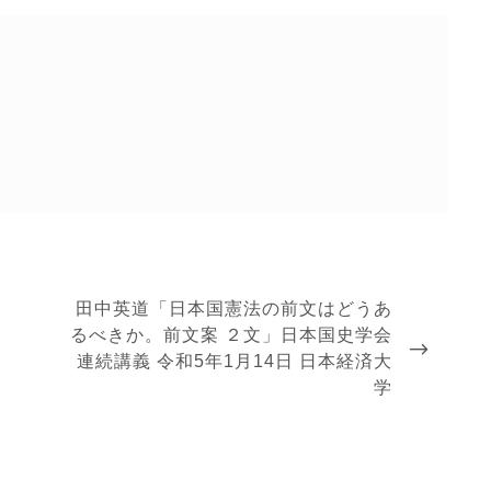
NEXT
田中英道「日本国憲法の前文はどうあ
POST
るべきか。前文案 ２文」日本国史学会
連続講義 令和5年1月14日 日本経済大
学