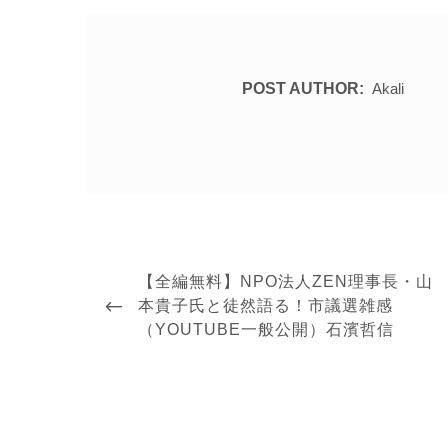
POST AUTHOR:
Akali
投
稿
PREVIOUS
【全編無料】NPO法人ZEN理事長・山
ナ
POST
本貴子氏と徒然語る！市議選雑感
ビ
（YOUTUBE一般公開）石濱哲信
ゲ
ー
シ
ョ
ン