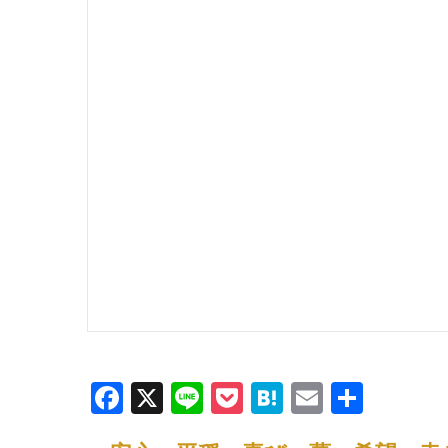
F
X
Li
P
H
E
共
a
n
o
at
m
有