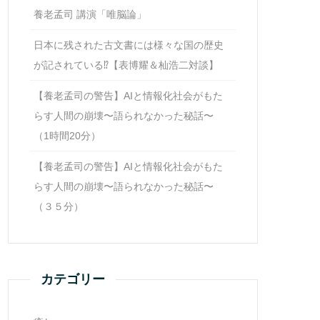
養老孟司 講演「唯脳論」
日本に残された古文書には様々な国の歴史
が記されている⁉【表博耀＆杣浩二対談】
【養老孟司の警告】AIと情報化社会がもた
らす人間の崩壊〜語られなかった秘話〜
（1時間20分）
【養老孟司の警告】AIと情報化社会がもた
らす人間の崩壊〜語られなかった秘話〜
（３５分）
カテゴリー