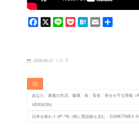
F
X
Li
P
H
E
共
a
n
o
at
m
有
c
e
ck
e
ail
e
et
n
b
a
POSTED
0
/
2026-05-27
o
ON
o
CATEGORIES
k
あなた、家族の生活、健康、命、安全、幸せを守る情報（時に英語版
VERSION）
日本を味わう (#^.^#)（時に英語版も含む・SOMETIMES INC