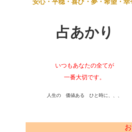
安心・平穏・喜び・夢・希望・幸
c
e
ck
e
ail
e
et
n
b
a
占あかり
o
o
k
いつもあなたの全てが
一番大切です。
人生の 価値ある ひと時に、、、
お