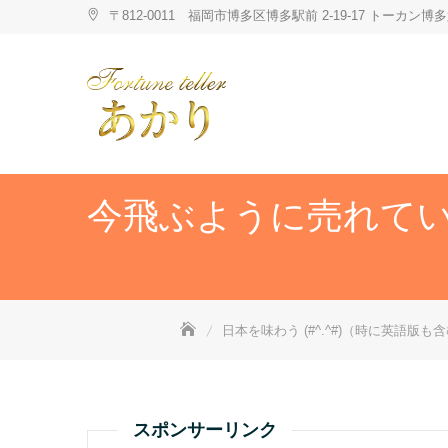
Skip
〒812-0011 福岡市博多区博多駅前 2-19-17 トーカ
to
content
今飛ぶように売れて
日本を味わう (#^.^#)（時に英語版も含む・Some
スポンサーリンク