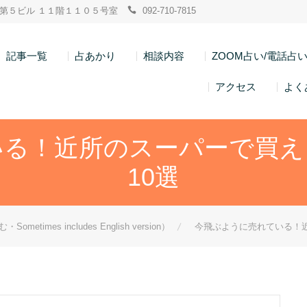
ン博多第５ビル １１階１１０５号室
092-710-7815
記事一覧
占あかり
相談内容
ZOOM占い/電話占
アクセス
よく
いる！近所のスーパーで買え
10選
times includes English version）
今飛ぶように売れている！