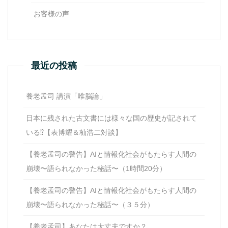
お客様の声
最近の投稿
養老孟司 講演「唯脳論」
日本に残された古文書には様々な国の歴史が記されて
いる⁉【表博耀＆杣浩二対談】
【養老孟司の警告】AIと情報化社会がもたらす人間の
崩壊〜語られなかった秘話〜（1時間20分）
【養老孟司の警告】AIと情報化社会がもたらす人間の
崩壊〜語られなかった秘話〜（３５分）
【養老孟司】あなたは大丈夫ですか？