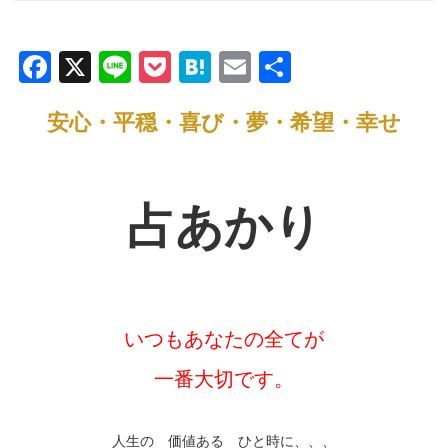
F
X
Li
P
H
E
共
a
n
o
at
m
有
安心・平穏・喜び・夢・希望・幸せ
c
e
ck
e
ail
e
et
n
b
a
占あかり
o
o
k
いつもあなたの全てが
一番大切です。
人生の 価値ある ひと時に、、、