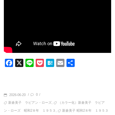
F
X
Li
P
H
E
共
a
n
o
at
m
有
c
e
ck
e
ail
e
et
n
b
a
POSTED
0
/
/
2026-06-20
o
ON
TAGS
,
新倉美子 ラビアン・ローズ
（カラー化）新倉美子 ラビア
o
,
新倉美子 昭和2８年 １９５３
ン・ローズ 昭和2８年 １９５３