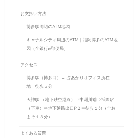
お支払い方法
博多駅周辺のATM地図
キャナルシティ周辺のATM｜福岡博多のATM地
図（全銀行&郵便局）
アクセス
博多駅（博多口）→ 占あかりオフィス所在
地 徒歩５分
天神駅 （地下鉄空港線）⇒中洲川端⇒祇園駅
（下車）⇒地下通路出口P２⇒徒歩１分（全お
よそ１３分）
よくある質問