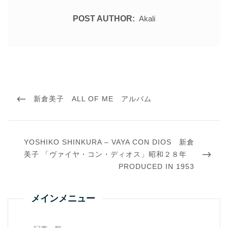
POST AUTHOR:
Akali
投
稿
PREVIOUS
新倉美子 ALL OF ME アルバム
ナ
ビ
POST
ゲ
ー
シ
NEXT
YOSHIKO SHINKURA – VAYA CON DIOS 新倉
ョ
POST
ン
美子 「ヴァイヤ・コン・ディオス」昭和２８年
PRODUCED IN 1953
メインメニュー