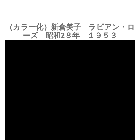
（カラー化）新倉美子 ラビアン・ロ
ーズ 昭和2８年 １９５３