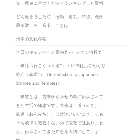
を 数値に基づく方法でランキングした資料
どん底を感じた時、感動、勇気、希望、魂が
蘇る歌、曲、音楽、ことば
日本の文化考察
本日のキャンペーン案内❣ / イチオシ情報❣
⛩神社へ行こう（幸運⤴）・⛩神社お寺めぐり
紹介（幸運⤴）（Introduction to Japanese
Shrines and Temples）
⛩神道とは、古来から幸せの為に伝承されて
きた生活の知恵です。本来は、道（みち）、
御道（おんみち）、自然道といいます。そも
そも戒律も教義もないので宗教ではありませ
ん。伝承されてきた知恵を大切にしていま