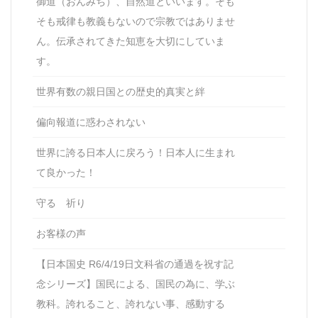
御道（おんみち）、自然道といいます。そも
そも戒律も教義もないので宗教ではありませ
ん。伝承されてきた知恵を大切にしていま
す。
世界有数の親日国との歴史的真実と絆
偏向報道に惑わされない
世界に誇る日本人に戻ろう！日本人に生まれ
て良かった！
守る 祈り
お客様の声
【日本国史 R6/4/19日文科省の通過を祝す記
念シリーズ】国民による、国民の為に、学ぶ
教科。誇れること、誇れない事、感動する