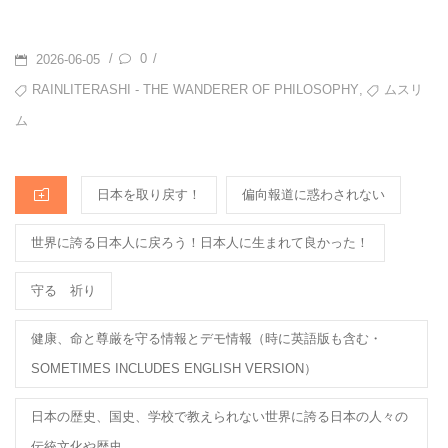
e
et
n
b
a
POSTED
0
/
/
2026-06-05
o
ON
TAGS
,
RAINLITERASHI - THE WANDERER OF PHILOSOPHY
ムスリ
o
ム
k
CATEGORIES
日本を取り戻す！
偏向報道に惑わされない
世界に誇る日本人に戻ろう！日本人に生まれて良かった！
守る 祈り
健康、命と尊厳を守る情報とデモ情報（時に英語版も含む・
SOMETIMES INCLUDES ENGLISH VERSION）
日本の歴史、国史、学校で教えられない世界に誇る日本の人々の
伝統文化や歴史