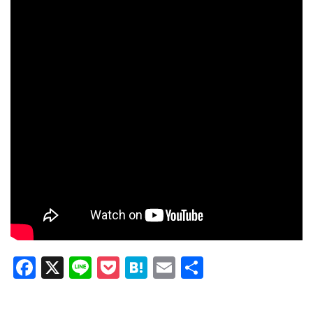
F
X
Li
P
H
E
共
a
n
o
at
m
有
c
e
ck
e
ail