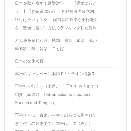
日本を取り戻す！選挙対策！ 【選挙に行こ
う！】【参院選2025】 各候補者の政党別、
格付けランキング 候補者の政策や実行能力
を 数値に基づく方法でランキングした資料
どん底を感じた時、感動、勇気、希望、魂が
蘇る歌、曲、音楽、ことば
日本の文化考察
本日のキャンペーン案内❣ / イチオシ情報❣
⛩神社へ行こう（幸運⤴）・⛩神社お寺めぐり
紹介（幸運⤴）（Introduction to Japanese
Shrines and Temples）
⛩神道とは、古来から幸せの為に伝承されて
きた生活の知恵です。本来は、道（みち）、