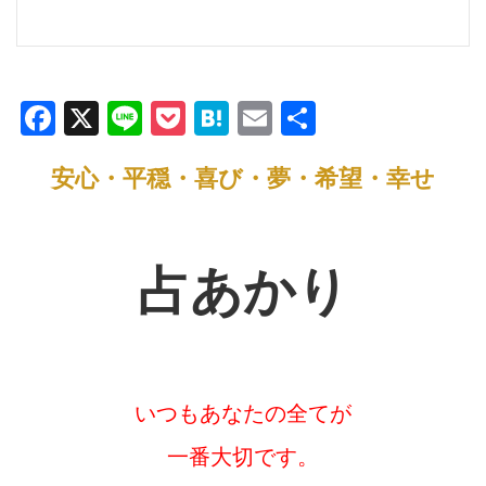
F
X
Li
P
H
E
共
a
n
o
at
m
有
安心・平穏・喜び・夢・希望・幸せ
c
e
ck
e
ail
e
et
n
b
a
占あかり
o
o
k
いつもあなたの全てが
一番大切です。