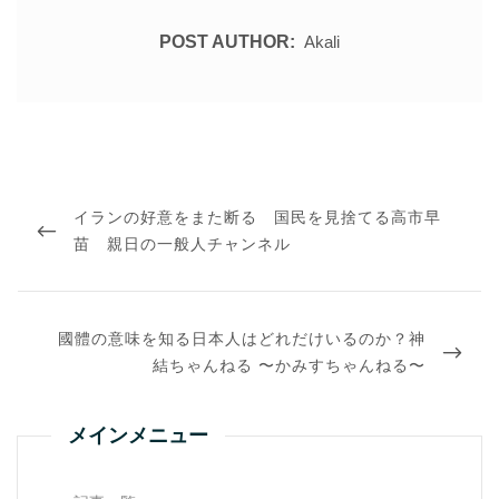
POST AUTHOR:
Akali
投
稿
PREVIOUS
イランの好意をまた断る 国民を見捨てる高市早
ナ
ビ
POST
苗 親日の一般人チャンネル
ゲ
ー
シ
ョ
NEXT
ン
國體の意味を知る日本人はどれだけいるのか？神
POST
結ちゃんねる 〜かみすちゃんねる〜
メインメニュー