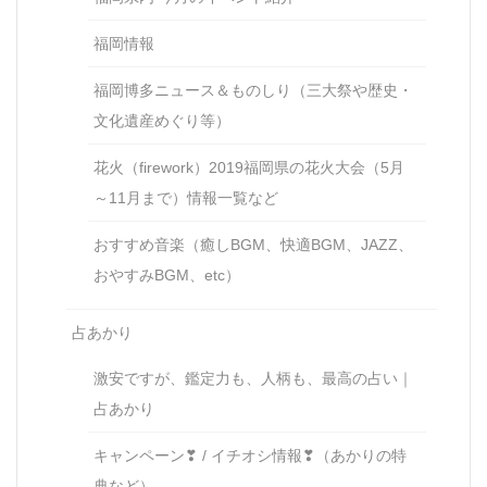
福岡情報
福岡博多ニュース＆ものしり（三大祭や歴史・
文化遺産めぐり等）
花火（firework）2019福岡県の花火大会（5月
～11月まで）情報一覧など
おすすめ音楽（癒しBGM、快適BGM、JAZZ、
おやすみBGM、etc）
占あかり
激安ですが、鑑定力も、人柄も、最高の占い｜
占あかり
キャンペーン❣ / イチオシ情報❣（あかりの特
典など）