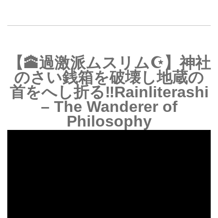
【🕋過激派ムスリム☪️】神社
のさい銭箱を破壊し地蔵の
首をへし折る‼️Rainliterashi
– The Wanderer of
Philosophy