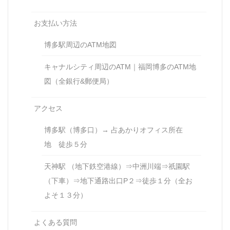
お支払い方法
博多駅周辺のATM地図
キャナルシティ周辺のATM｜福岡博多のATM地
図（全銀行&郵便局）
アクセス
博多駅（博多口）→ 占あかりオフィス所在
地 徒歩５分
天神駅 （地下鉄空港線）⇒中洲川端⇒祇園駅
（下車）⇒地下通路出口P２⇒徒歩１分（全お
よそ１３分）
よくある質問