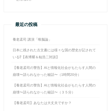
最近の投稿
養老孟司 講演「唯脳論」
日本に残された古文書には様々な国の歴史が記されて
いる⁉【表博耀＆杣浩二対談】
【養老孟司の警告】AIと情報化社会がもたらす人間の
崩壊〜語られなかった秘話〜（1時間20分）
【養老孟司の警告】AIと情報化社会がもたらす人間の
崩壊〜語られなかった秘話〜（３５分）
【養老孟司】あなたは大丈夫ですか？