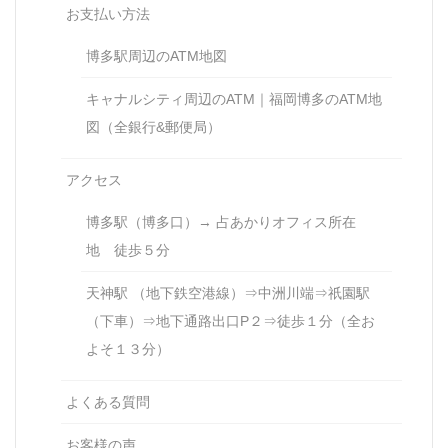
お支払い方法
博多駅周辺のATM地図
キャナルシティ周辺のATM｜福岡博多のATM地
図（全銀行&郵便局）
アクセス
博多駅（博多口）→ 占あかりオフィス所在
地 徒歩５分
天神駅 （地下鉄空港線）⇒中洲川端⇒祇園駅
（下車）⇒地下通路出口P２⇒徒歩１分（全お
よそ１３分）
よくある質問
お客様の声