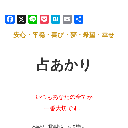
F
X
Li
P
H
E
共
a
n
o
at
m
有
安心・平穏・喜び・夢・希望・幸せ
c
e
ck
e
ail
e
et
n
b
a
占あかり
o
o
k
いつもあなたの全てが
一番大切です。
人生の 価値ある ひと時に、、、