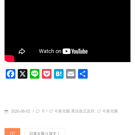
F
X
Li
P
H
E
共
a
n
o
at
m
有
c
e
ck
e
ail
e
et
n
b
a
POSTED
TAGS
,
0
今泉光陽 憲法改正反対
今泉光陽
/
/
2026-06-02
o
ON
o
CATEGORIES
日本を取り戻す！