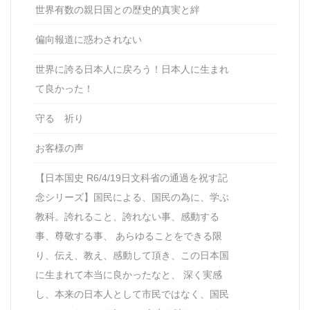
世界有数の親日国との歴史的真実と絆
偏向報道に惑わされない
世界に誇る日本人に戻ろう！日本人に生まれ
て良かった！
守る 祈り
お客様の声
【日本国史 R6/4/19日文科省の通過を祝す記
念シリーズ】国民による、国民の為に、学ぶ
教科。誇れること、誇れない事、感動する
事、尊敬する事、 あらゆることをできる限
り、伝え、教え、感動して頂き、この日本国
に生まれて本当に良かったなと、 深く実感
し、本来の日本人として市民ではなく、国民