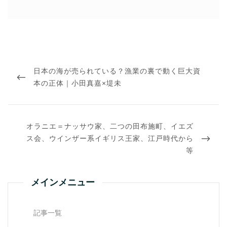
投
稿
PREVIOUS
日本の海が売られている？漁業の裏で動く巨大資
ナ
ビ
POST
本の正体｜小田真嘉×堤未
ゲ
ー
シ
ョ
NEXT
ン
オラニエ＝ナッサウ家、二つの田布施町、イエズ
POST
ス会、ウインザー系イギリス王家、江戸時代から
等
メインメニュー
記事一覧