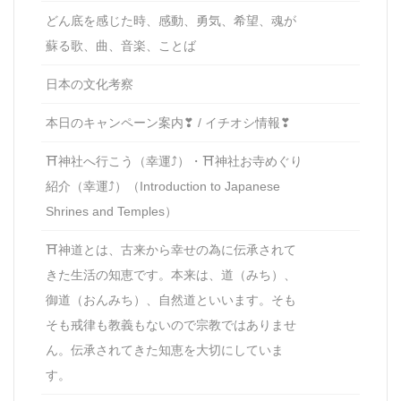
どん底を感じた時、感動、勇気、希望、魂が
蘇る歌、曲、音楽、ことば
日本の文化考察
本日のキャンペーン案内❣ / イチオシ情報❣
⛩神社へ行こう（幸運⤴）・⛩神社お寺めぐり
紹介（幸運⤴）（Introduction to Japanese
Shrines and Temples）
⛩神道とは、古来から幸せの為に伝承されて
きた生活の知恵です。本来は、道（みち）、
御道（おんみち）、自然道といいます。そも
そも戒律も教義もないので宗教ではありませ
ん。伝承されてきた知恵を大切にしていま
す。