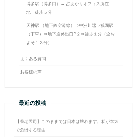
博多駅（博多口）→ 占あかりオフィス所在
地 徒歩５分
天神駅 （地下鉄空港線）⇒中洲川端⇒祇園駅
（下車）⇒地下通路出口P２⇒徒歩１分（全お
よそ１３分）
よくある質問
お客様の声
最近の投稿
【養老孟司】このままでは日本は壊れます。私が本気
で危惧する理由