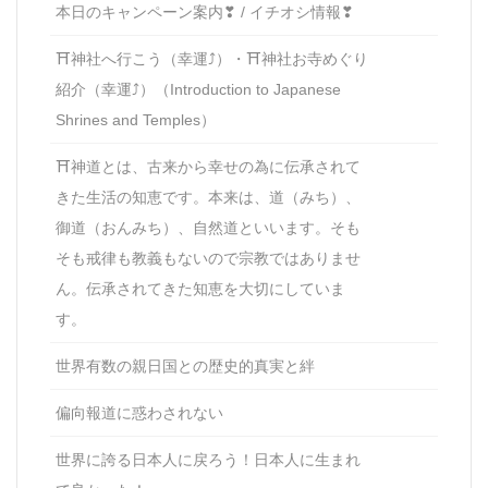
本日のキャンペーン案内❣ / イチオシ情報❣
⛩神社へ行こう（幸運⤴）・⛩神社お寺めぐり
紹介（幸運⤴）（Introduction to Japanese
Shrines and Temples）
⛩神道とは、古来から幸せの為に伝承されて
きた生活の知恵です。本来は、道（みち）、
御道（おんみち）、自然道といいます。そも
そも戒律も教義もないので宗教ではありませ
ん。伝承されてきた知恵を大切にしていま
す。
世界有数の親日国との歴史的真実と絆
偏向報道に惑わされない
世界に誇る日本人に戻ろう！日本人に生まれ