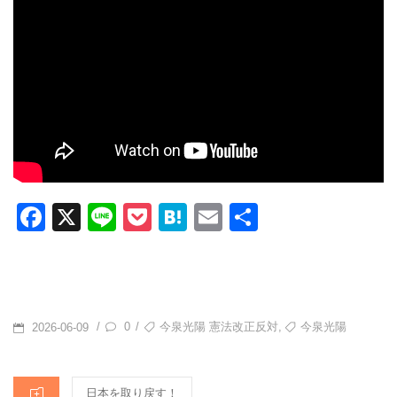
F
X
Li
P
H
E
共
a
n
o
at
m
有
c
e
ck
e
ail
e
et
n
b
a
POSTED
TAGS
,
0
今泉光陽 憲法改正反対
今泉光陽
/
/
2026-06-09
o
ON
o
CATEGORIES
日本を取り戻す！