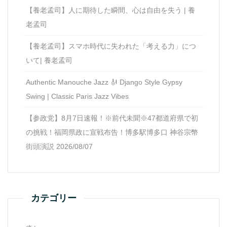
【養老孟司】人に期待した瞬間、心は自由を失う | 養
老孟司
【養老孟司】スマホ時代に失われた「考える力」につ
いて| 養老孟司
Authentic Manouche Jazz 🎻 Django Style Gypsy
Swing | Classic Paris Jazz Vibes
【参政党】8月7日速報！※前代未聞※47都道府県で初
の挑戦！福岡県政に宣戦布告！博多駅博多口 神谷宗幣
街頭演説 2026/08/07
カテゴリー