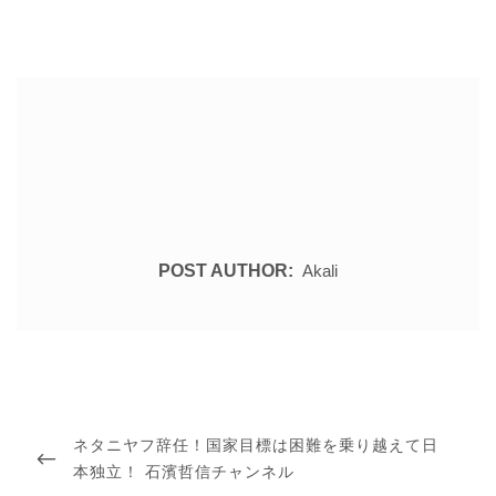
POST AUTHOR:
Akali
投
稿
PREVIOUS
ネタニヤフ辞任！国家目標は困難を乗り越えて日
ナ
ビ
POST
本独立！ 石濱哲信チャンネル
ゲ