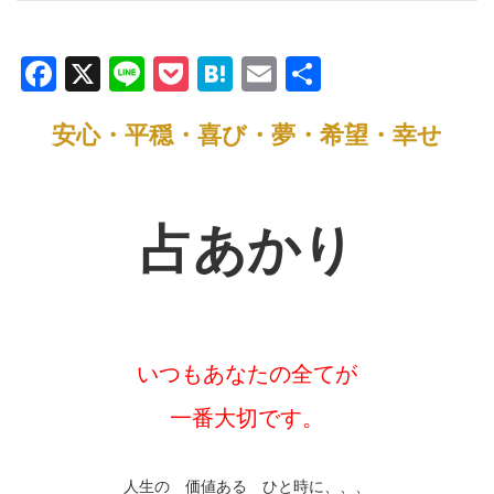
F
X
Li
P
H
E
共
a
n
o
at
m
有
安心・平穏・喜び・夢・希望・幸せ
c
e
ck
e
ail
e
et
n
b
a
占あかり
o
o
k
いつもあなたの全てが
一番大切です。
人生の 価値ある ひと時に、、、