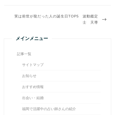
ー
シ
ョ
NEXT
ン
実は前世が龍だった人の誕生日TOP5 波動鑑定
POST
士 天導
メインメニュー
記事一覧
サイトマップ
お知らせ
おすすめ情報
出会い・結婚
福岡で活躍中の占い師さんの紹介