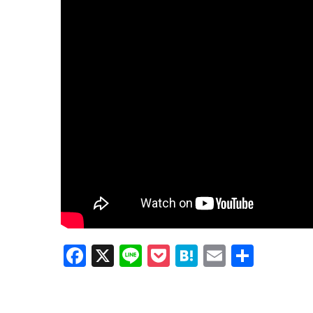
F
X
Li
P
H
E
共
a
n
o
at
m
有
c
e
ck
e
ail