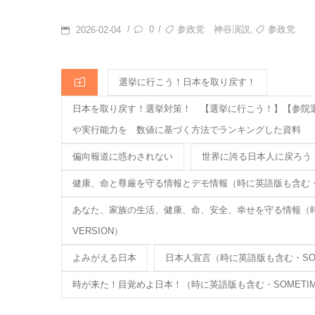
e
et
n
b
a
POSTED
TAGS
,
0
参政党 神谷演説
参政党
/
/
2026-02-04
o
ON
o
CATEGORIES
選挙に行こう！日本を取り戻す！
k
日本を取り戻す！選挙対策！ 【選挙に行こう！】【参院選
や実行能力を 数値に基づく方法でランキングした資料
偏向報道に惑わされない
世界に誇る日本人に戻ろう
健康、命と尊厳を守る情報とデモ情報（時に英語版も含む・SOMETI
あなた、家族の生活、健康、命、安全、幸せを守る情報（時に英語版
VERSION）
よみがえる日本
日本人宣言（時に英語版も含む・SOMETIM
時が来た！目覚めよ日本！（時に英語版も含む・SOMETIMES IN