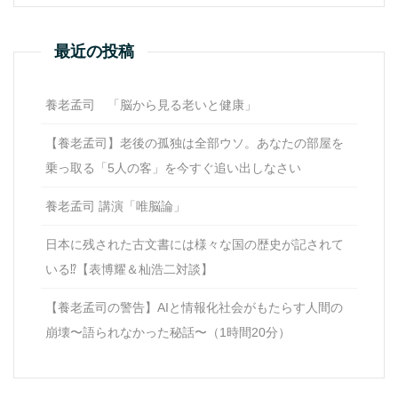
最近の投稿
養老孟司 「脳から見る老いと健康」
【養老孟司】老後の孤独は全部ウソ。あなたの部屋を
乗っ取る「5人の客」を今すぐ追い出しなさい
養老孟司 講演「唯脳論」
日本に残された古文書には様々な国の歴史が記されて
いる⁉【表博耀＆杣浩二対談】
【養老孟司の警告】AIと情報化社会がもたらす人間の
崩壊〜語られなかった秘話〜（1時間20分）