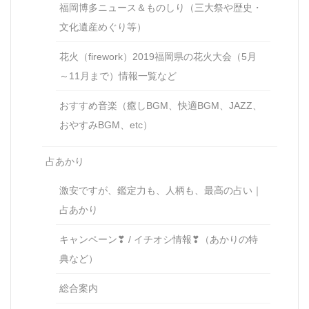
福岡博多ニュース＆ものしり（三大祭や歴史・
文化遺産めぐり等）
花火（firework）2019福岡県の花火大会（5月
～11月まで）情報一覧など
おすすめ音楽（癒しBGM、快適BGM、JAZZ、
おやすみBGM、etc）
占あかり
激安ですが、鑑定力も、人柄も、最高の占い｜
占あかり
キャンペーン❣ / イチオシ情報❣（あかりの特
典など）
総合案内