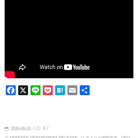
F
X
Li
P
H
E
共
a
n
o
at
m
有
c
e
ck
e
ail
e
et
n
b
a
POSTED
0
/
/
2026-05-10
ON
TAGS
,
DEFENSE DEPARTMENT RELEASE
アメリカ国防総省 UFO