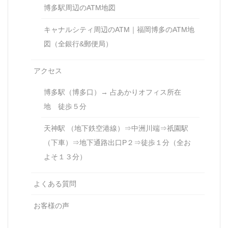
博多駅周辺のATM地図
キャナルシティ周辺のATM｜福岡博多のATM地
図（全銀行&郵便局）
アクセス
博多駅（博多口）→ 占あかりオフィス所在
地 徒歩５分
天神駅 （地下鉄空港線）⇒中洲川端⇒祇園駅
（下車）⇒地下通路出口P２⇒徒歩１分（全お
よそ１３分）
よくある質問
お客様の声