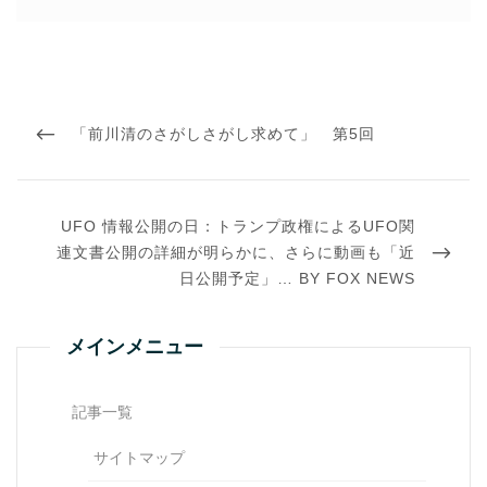
投
稿
PREVIOUS
「前川清のさがしさがし求めて」 第5回
ナ
ビ
POST
ゲ
ー
シ
NEXT
UFO 情報公開の日：トランプ政権によるUFO関
ョ
POST
ン
連文書公開の詳細が明らかに、さらに動画も「近
日公開予定」… BY FOX NEWS
メインメニュー
記事一覧
サイトマップ