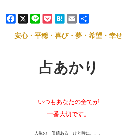
F
X
Li
P
H
E
共
a
n
o
at
m
有
安心・平穏・喜び・夢・希望・幸せ
c
e
ck
e
ail
e
et
n
b
a
占あかり
o
o
k
いつもあなたの全てが
一番大切です。
人生の 価値ある ひと時に、、、