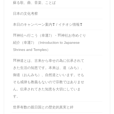
蘇る歌、曲、音楽、ことば
日本の文化考察
本日のキャンペーン案内❣ / イチオシ情報❣
⛩神社へ行こう（幸運⤴）・⛩神社お寺めぐり
紹介（幸運⤴）（Introduction to Japanese
Shrines and Temples）
⛩神道とは、古来から幸せの為に伝承されて
きた生活の知恵です。本来は、道（みち）、
御道（おんみち）、自然道といいます。そも
そも戒律も教義もないので宗教ではありませ
ん。伝承されてきた知恵を大切にしていま
す。
世界有数の親日国との歴史的真実と絆