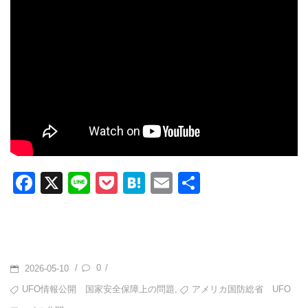
F
X
Li
P
H
E
共
a
n
o
at
m
有
c
e
ck
e
ail
e
et
n
b
a
POSTED
0
/
/
2026-05-10
o
ON
TAGS
,
UFO情報公開 国家安全保障上の問題
アメリカ国防総省 UFO