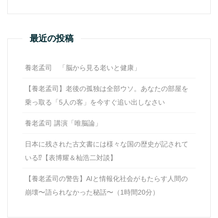
最近の投稿
養老孟司 「脳から見る老いと健康」
【養老孟司】老後の孤独は全部ウソ。あなたの部屋を
乗っ取る「5人の客」を今すぐ追い出しなさい
養老孟司 講演「唯脳論」
日本に残された古文書には様々な国の歴史が記されて
いる⁉【表博耀＆杣浩二対談】
【養老孟司の警告】AIと情報化社会がもたらす人間の
崩壊〜語られなかった秘話〜（1時間20分）