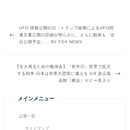
投
稿
PREVIOUS
UFO 情報公開の日：トランプ政権によるUFO関
ナ
ビ
POST
連文書公開の詳細が明らかに、さらに動画も「近
ゲ
日公開予定」… BY FOX NEWS
ー
シ
ョ
ン
NEXT
【生き残るための勉強会】『前半①』世界で拡大
POST
する戦争 日本は世界大恐慌に備えを 5/9 波止場
会館（横浜）※ピー音入り
メインメニュー
記事一覧
サイトマップ