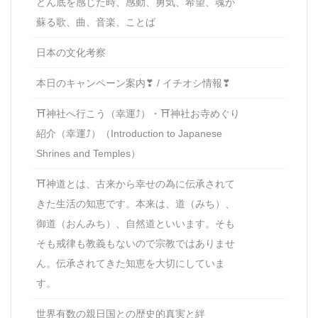
どん底を感じた時、感動、勇気、希望、魂が
蘇る歌、曲、音楽、ことば
日本の文化考察
本日のキャンペーン案内❣ / イチオシ情報❣
⛩神社へ行こう（幸運⤴）・⛩神社お寺めぐり
紹介（幸運⤴）（Introduction to Japanese
Shrines and Temples）
⛩神道とは、古来から幸せの為に伝承されて
きた生活の知恵です。本来は、道（みち）、
御道（おんみち）、自然道といいます。そも
そも戒律も教義もないので宗教ではありませ
ん。伝承されてきた知恵を大切にしていま
す。
世界有数の親日国との歴史的真実と絆