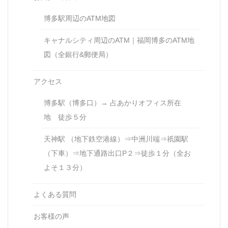
博多駅周辺のATM地図
キャナルシティ周辺のATM｜福岡博多のATM地
図（全銀行&郵便局）
アクセス
博多駅（博多口）→ 占あかりオフィス所在
地 徒歩５分
天神駅 （地下鉄空港線）⇒中洲川端⇒祇園駅
（下車）⇒地下通路出口P２⇒徒歩１分（全お
よそ１３分）
よくある質問
お客様の声