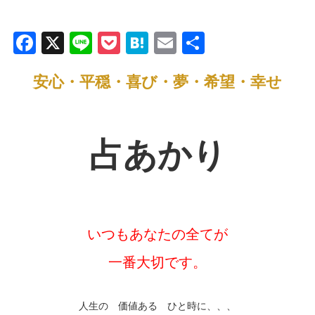
F
X
Li
P
H
E
共
a
n
o
at
m
有
安心・平穏・喜び・夢・希望・幸せ
c
e
ck
e
ail
e
et
n
b
a
占あかり
o
o
k
いつもあなたの全てが
一番大切です。
人生の 価値ある ひと時に、、、