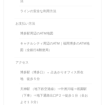
法
ラインの安全な利用方法
お支払い方法
博多駅周辺のATM地図
キャナルシティ周辺のATM｜福岡博多のATM地
図（全銀行&郵便局）
アクセス
博多駅（博多口）→ 占あかりオフィス所在
地 徒歩５分
天神駅 （地下鉄空港線）⇒中洲川端⇒祇園駅
（下車）⇒地下通路出口P２⇒徒歩１分（全お
よそ１３分）