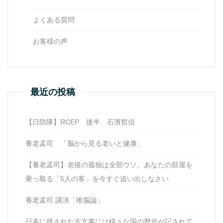
よくある質問
お客様の声
最近の投稿
【日防隊】RCEP 後半 石濱哲信
養老孟司 「脳から見る老いと健康」
【養老孟司】老後の孤独は全部ウソ。あなたの部屋を
乗っ取る「5人の客」を今すぐ追い出しなさい
養老孟司 講演「唯脳論」
日本に残された古文書には様々な国の歴史が記されて