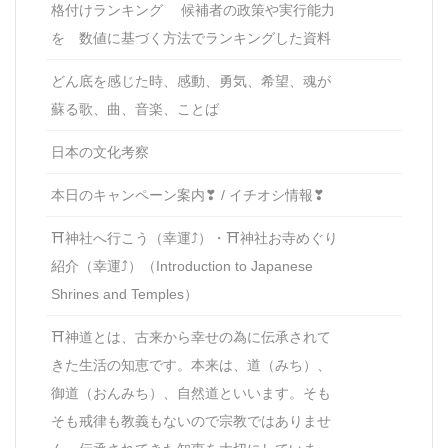
格付けランキング 候補者の政策や実行能力
を 数値に基づく方法でランキングした資料
どん底を感じた時、感動、勇気、希望、魂が
蘇る歌、曲、音楽、ことば
日本の文化考察
本日のキャンペーン案内❣ / イチオシ情報❣
⛩神社へ行こう（幸運⤴）・⛩神社お寺めぐり
紹介（幸運⤴）（Introduction to Japanese
Shrines and Temples）
⛩神道とは、古来から幸せの為に伝承されて
きた生活の知恵です。本来は、道（みち）、
御道（おんみち）、自然道といいます。そも
そも戒律も教義もないので宗教ではありませ