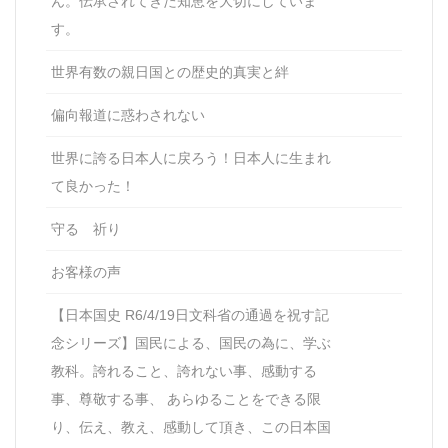
ん。伝承されてきた知恵を大切にしていま
す。
世界有数の親日国との歴史的真実と絆
偏向報道に惑わされない
世界に誇る日本人に戻ろう！日本人に生まれ
て良かった！
守る 祈り
お客様の声
【日本国史 R6/4/19日文科省の通過を祝す記
念シリーズ】国民による、国民の為に、学ぶ
教科。誇れること、誇れない事、感動する
事、尊敬する事、 あらゆることをできる限
り、伝え、教え、感動して頂き、この日本国