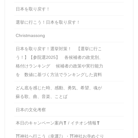
日本を取り戻す！
選挙に行こう！日本を取り戻す！
Christmassong
日本を取り戻す！選挙対策！ 【選挙に行こ
う！】【参院選2025】 各候補者の政党別、
格付けランキング 候補者の政策や実行能力
を 数値に基づく方法でランキングした資料
どん底を感じた時、感動、勇気、希望、魂が
蘇る歌、曲、音楽、ことば
日本の文化考察
本日のキャンペーン案内❣ / イチオシ情報❣
⛩神社へ行こう（幸運⤴）・⛩神社お寺めぐり