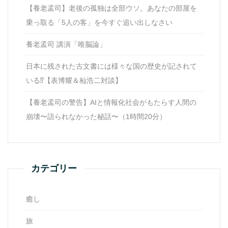
【養老孟司】老後の孤独は全部ウソ。あなたの部屋を
乗っ取る「5人の客」を今すぐ追い出しなさい
養老孟司 講演「唯脳論」
日本に残された古文書には様々な国の歴史が記されて
いる⁉【表博耀＆杣浩二対談】
【養老孟司の警告】AIと情報化社会がもたらす人間の
崩壊〜語られなかった秘話〜（1時間20分）
カテゴリー
癒し
旅