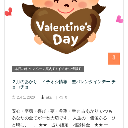
本日のキャンペーン案内❣ / イチオシ情報❣
２月のあかり イチオシ情報 聖バレンタインデー チ
ョコチョコ
2月 1, 2020
akali
0
安心・平穏・喜び・夢・希望・幸せ 占あかり いつも
あなたの全てが一番大切です。 人生の 価値ある ひ
と時に、、、 ★★ 占い鑑定 相談料金 ★★ 一